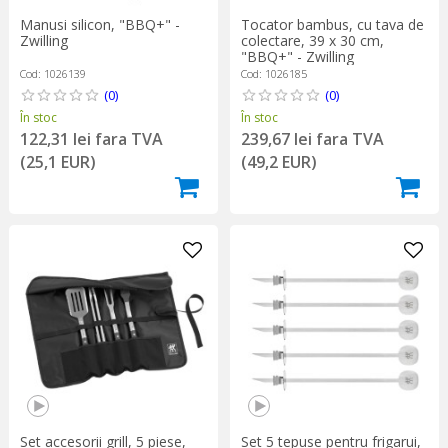
Manusi silicon, "BBQ+" -
Tocator bambus, cu tava de
Zwilling
colectare, 39 x 30 cm,
"BBQ+" - Zwilling
Cod: 1026139
Cod: 1026185
(0)
(0)
În stoc
În stoc
122,31 lei fara TVA
239,67 lei fara TVA
(25,1 EUR)
(49,2 EUR)
Set accesorii grill, 5 piese,
Set 5 tepuse pentru frigarui,