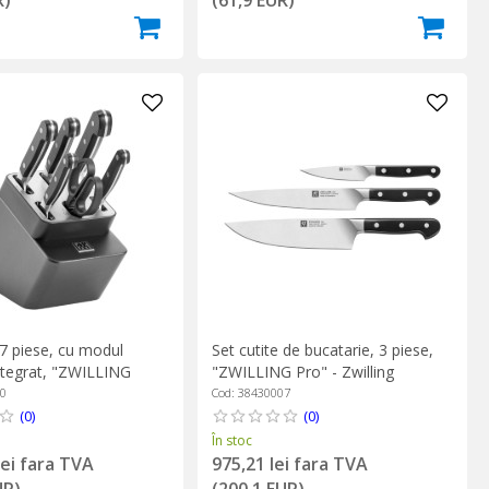
 7 piese, cu modul
Set cutite de bucatarie, 3 piese,
integrat, "ZWILLING
"ZWILLING Pro" - Zwilling
- Zwilling
00
Cod: 38430007
(0)
(0)
În stoc
lei fara TVA
975,21 lei fara TVA
UR)
(200,1 EUR)