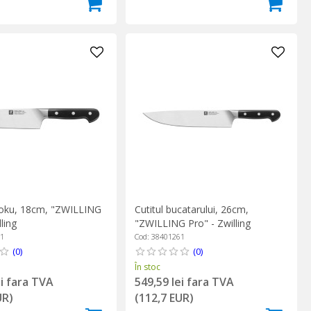
toku, 18cm, "ZWILLING
Cutitul bucatarului, 26cm,
ling
"ZWILLING Pro" - Zwilling
81
Cod: 38401261
(0)
(0)
În stoc
ei fara TVA
549,59 lei fara TVA
UR)
(112,7 EUR)