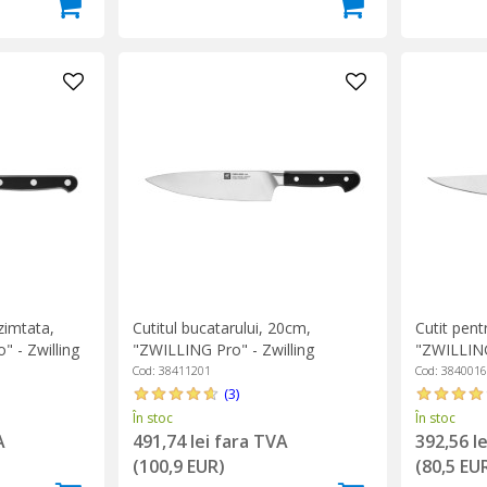
zimtata,
Cutitul bucatarului, 20cm,
Cutit pent
 - Zwilling
"ZWILLING Pro" - Zwilling
"ZWILLING
Cod: 38411201
Cod: 384001
(3)
În stoc
În stoc
A
491,74 lei fara TVA
392,56 l
(100,9 EUR)
(80,5 EU