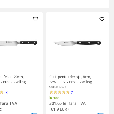
centuata in sus spre varf - ultima tendinta in materie);
are, stabilitate imbunatatita a lamei;
ru feliat, 20cm,
Cutit pentru decojit, 8cm,
 Pro" - Zwilling
"ZWILLING Pro" - Zwilling
01
Cod: 38400081
(2)
(1)
În stoc
i fara TVA
301,65 lei fara TVA
R)
(61,9 EUR)