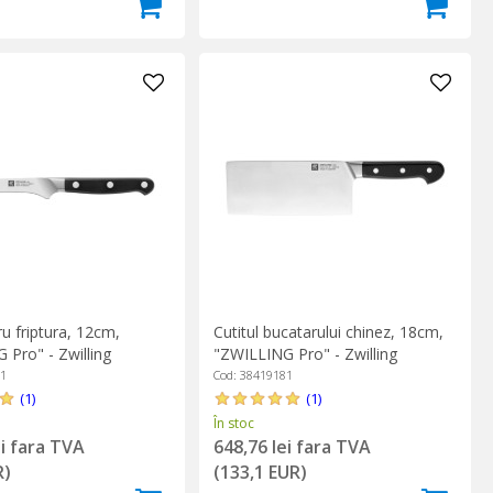
ru friptura, 12cm,
Cutitul bucatarului chinez, 18cm,
 Pro" - Zwilling
"ZWILLING Pro" - Zwilling
21
Cod: 38419181
(1)
(1)
În stoc
ei fara TVA
648,76 lei fara TVA
R)
(133,1 EUR)