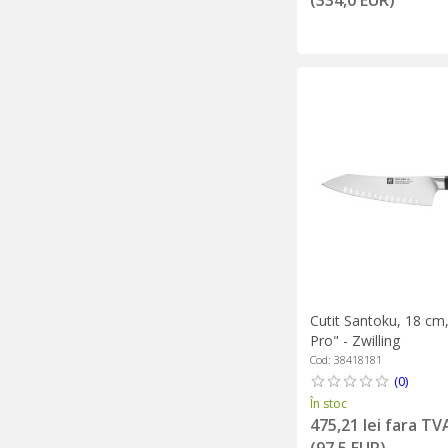
Cutit Santoku, 18 c
Pro" - Zwilling
Cod: 38418181
(0)
În stoc
475,21 lei fara TV
(97,5 EUR)