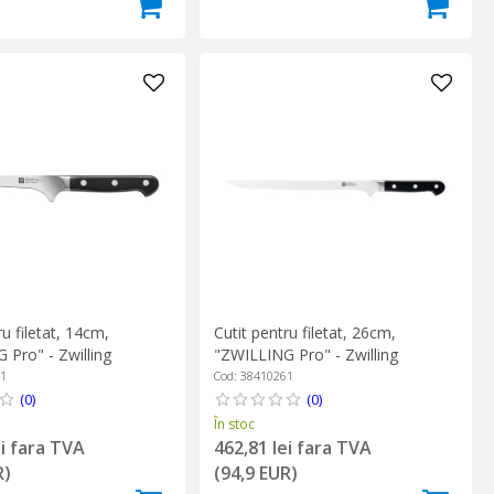
ru filetat, 14cm,
Cutit pentru filetat, 26cm,
 Pro" - Zwilling
"ZWILLING Pro" - Zwilling
41
Cod: 38410261
(0)
(0)
În stoc
ei fara TVA
462,81 lei fara TVA
R)
(94,9 EUR)