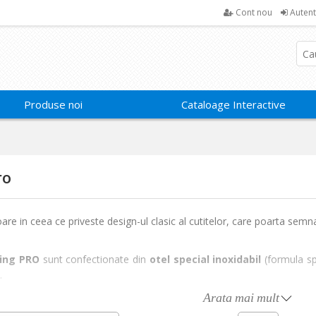
Cont nou
Autent
Produse noi
Cataloage Interactive
ro
re in ceea ce priveste design-ul clasic al cutitelor, care poarta sem
ling PRO
sunt confectionate din
otel special inoxidabil
(formula sp
.
Arata mai mult