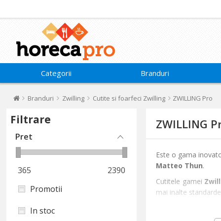
Categorii
Branduri
Branduri
Zwilling
Cutite si foarfeci Zwilling
ZWILLING Pro
Filtrare
ZWILLING P
Pret
Este o gama inovatoa
Matteo Thun
.
365
2390
Cutitele gamei
Zwil
Promotii
mai inalte standarde
Caracteristici:
In stoc