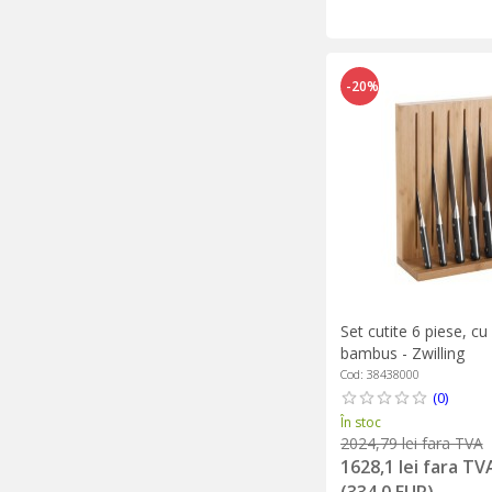
-20%
Set cutite 6 piese, cu
bambus - Zwilling
Cod: 38438000
(0)
În stoc
2024,79 lei fara TVA
1628,1 lei fara TV
(334,0 EUR)