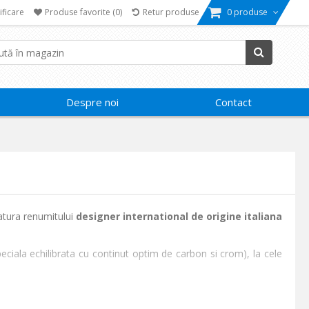
ificare
Produse favorite
(0)
Retur produse
0 produse
Despre noi
Contact
natura renumitului
designer international de origine italiana
eciala echilibrata cu continut optim de carbon si crom), la cele