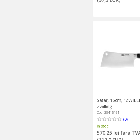
Satar, 16cm, "ZWILL
Zwilling
Cod: 38415161
(0)
În stoc
570,25 lei fara TV
(117,0 EUR)