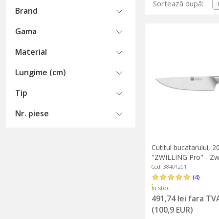
- Design deosebit al
Sortează după:
Brand
- Lama FRIODUR®, ca
- Constructie SIGMAF
Gama
- Verificarea lamei la
- Suport protector i
Material
Lungime (cm)
Tip
Nr. piese
Cutitul bucatarului, 
"ZWILLING Pro" - Zwi
Cod: 38401201
(4)
În stoc
491,74 lei fara TV
(100,9 EUR)