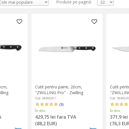
 lamei pentru un efect vizual special si o ergonomie sporita (curbura ac
Produse pe pagină:
lita prin proces criogenic;
ORGE® - forjat dintr-o singura bucata, geometrie perfecta, precizie m
 abateri prin control laser;
ntre lama si maner;
20cm,
Cutit pentru paine, 20cm,
Cutit pent
lling
"ZWILLING Pro" - Zwilling
"ZWILLING
Cod: 38406201
Cod: 384002
(3)
În stoc
În stoc
A
429,75 lei fara TVA
371,9 le
(88,2 EUR)
(76,3 EU