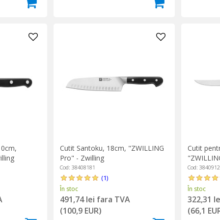
 10cm,
Cutit Santoku, 18cm, "ZWILLING
Cutit pent
lling
Pro" - Zwilling
"ZWILLING
Cod: 38408181
Cod: 384091
(1)
În stoc
În stoc
A
491,74 lei fara TVA
322,31 l
(100,9 EUR)
(66,1 EU