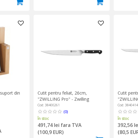
 suport din
Cutit pentru feliat, 26cm,
Cutit pent
"ZWILLING Pro" - Zwilling
"ZWILLING
Cod: 38400261
Cod: 384041
(0)
În stoc
În stoc
491,74 lei fara TVA
392,56 l
A
(100,9 EUR)
(80,5 EU