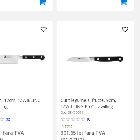
iri, 17cm, "ZWILLING
Cutit legume si fructe, 9cm,
ling
"ZWILLING Pro" - Zwilling
71
Cod: 38400091
(0)
(0)
În stoc
ei fara TVA
301,65 lei fara TVA
R)
(61,9 EUR)