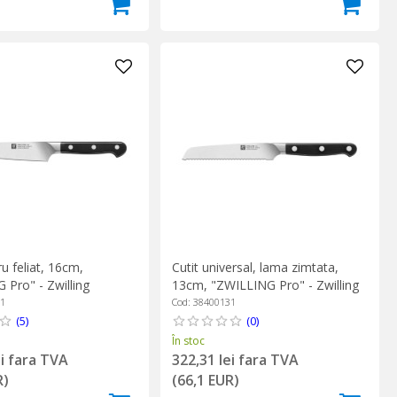
ru feliat, 16cm,
Cutit universal, lama zimtata,
 Pro" - Zwilling
13cm, "ZWILLING Pro" - Zwilling
61
Cod: 38400131
(5)
(0)
În stoc
ei fara TVA
322,31 lei fara TVA
R)
(66,1 EUR)