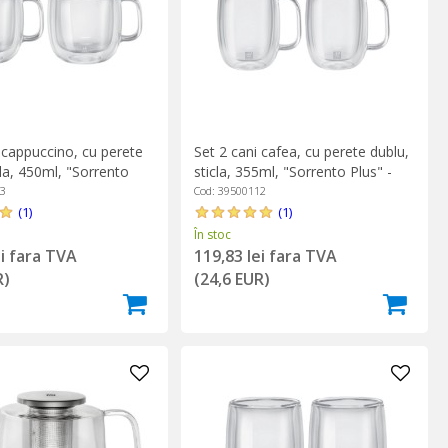
 cappuccino, cu perete
Set 2 cani cafea, cu perete dublu,
cla, 450ml, "Sorrento
sticla, 355ml, "Sorrento Plus" -
lling
Zwilling
13
Cod: 39500112
(1)
(1)
În stoc
ei fara TVA
119,83 lei fara TVA
R)
(24,6 EUR)