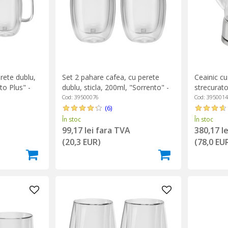
erete dublu,
Set 2 pahare cafea, cu perete
Ceainic cu 
to Plus" -
dublu, sticla, 200ml, "Sorrento" -
strecurato
Zwilling
Zwilling
Cod: 39500076
Cod: 395001
(6)
În stoc
În stoc
99,17 lei fara TVA
380,17 l
(20,3 EUR)
(78,0 EU