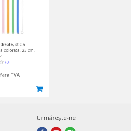
 drepte, sticla
ta colorata, 23 cm,
 - Zwilling
02
(0)
i fara TVA
)
Urmărește-ne