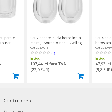
 cu perete
Set 2 pahare, sticla borosilicata,
Set 4 paie
to Bar" -
300ml, "Sorrento Bar" - Zwilling
borosilica
"Sorrento"
Cod: 39500216
Cod: 395006
(0)
În stoc
În stoc
A
107,44 lei fara TVA
47,93 le
(22,0 EUR)
(9,8 EUR
Contul meu
Contul meu