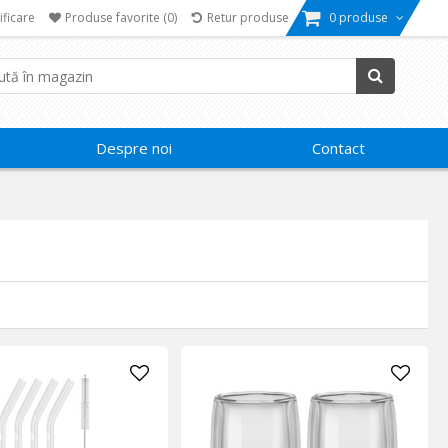
ificare
Produse favorite
(0)
Retur produse
0 produse
Despre noi
Contact