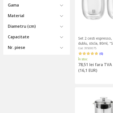
Gama
Material
Diametru (cm)
Capacitate
Set 2 cesti espresso,
dublu, sticla, 80ml, "
Nr. piese
Zwilling
Cod: 39500075
(6)
În stoc
78,51 lei fara TVA
(16,1 EUR)