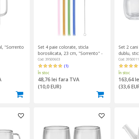
ml, "Sorrento
Set 4 paie colorate, sticla
Set 2 cani
borosilicata, 23 cm, "Sorrento" -
dublu, sti
Zwilling
Plus" - Zwi
Cod: 39500603
Cod: 395001
(1)
În stoc
În stoc
A
48,76 lei fara TVA
163,64 l
(10,0 EUR)
(33,6 EU