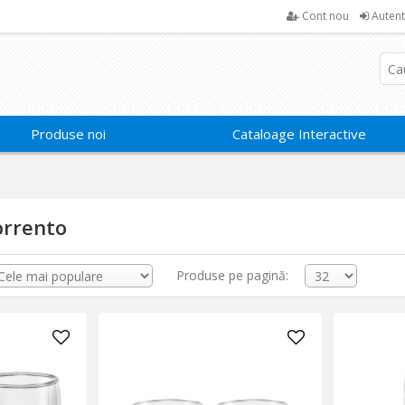
Cont nou
Autent
Produse noi
Cataloage Interactive
orrento
Produse pe pagină: