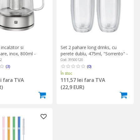
incalzitor si
Set 2 pahare long drinks, cu
are, inox, 800ml -
perete dublu, 475ml, "Sorrento" -
Zwilling
42
Cod: 39500120
(3)
(0)
În stoc
ei fara TVA
111,57 lei fara TVA
R)
(22,9 EUR)