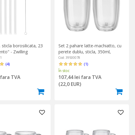
 sticla borosilicata, 23
Set 2 pahare latte-machiatto, cu
nto" - Zwilling
perete dublu, sticla, 350ml,
"Sorrento" - Zwilling
01
Cod: 39500078
(4)
(1)
În stoc
i fara TVA
107,44 lei fara TVA
)
(22,0 EUR)