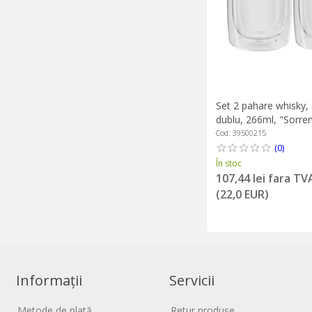
Set 2 pahare whisky,
dublu, 266ml, "Sorren
Zwilling
Cod: 39500215
(0)
În stoc
107,44 lei fara TV
(22,0 EUR)
Informații
Servicii
Metode de plată
Retur produse