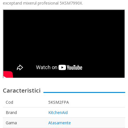
exceptand mixerul profesional 5KSM7990X.
Caracteristici
Cod
5KSM2FPA
Brand
KitchenAid
Gama
Atasamente