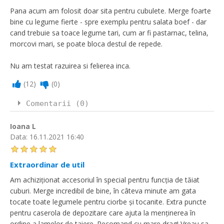
Pana acum am folosit doar sita pentru cubulete. Merge foarte
bine cu legume fierte - spre exemplu pentru salata boef - dar
cand trebuie sa toace legume tari, cum ar fi pastarnac, telina,
morcovi mari, se poate bloca destul de repede.
Nu am testat razuirea si felierea inca.
(
12
)
(
0
)
Comentarii (0)
Ioana L
Data:
16.11.2021 16:40
Extraordinar de util
Am achiziționat accesoriul în special pentru funcția de tăiat
cuburi. Merge incredibil de bine, în câteva minute am gata
tocate toate legumele pentru ciorbe și tocanite. Extra puncte
pentru caserola de depozitare care ajuta la menținerea în
ordine a lamelor de taiere. Recomand cu mare drag! Vreau sa