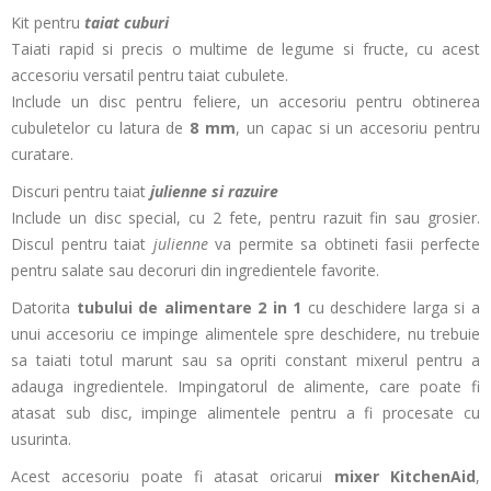
Kit pentru
taiat cuburi
Taiati rapid si precis o multime de legume si fructe, cu acest
accesoriu versatil pentru taiat cubulete.
Include un disc pentru feliere, un accesoriu pentru obtinerea
cubuletelor cu latura de
8 mm
, un capac si un accesoriu pentru
curatare.
Discuri pentru taiat
julienne si razuire
Include un disc special, cu 2 fete, pentru razuit fin sau grosier.
Discul pentru taiat
julienne
va permite sa obtineti fasii perfecte
pentru salate sau decoruri din ingredientele favorite.
Datorita
tubului de alimentare
2 in 1
cu deschidere larga si a
unui accesoriu ce impinge alimentele spre deschidere, nu trebuie
sa taiati totul marunt sau sa opriti constant mixerul pentru a
adauga ingredientele. Impingatorul de alimente, care poate fi
atasat sub disc, impinge alimentele pentru a fi procesate cu
usurinta.
Acest accesoriu poate fi atasat oricarui
mixer KitchenAid
,