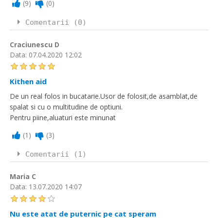
(
9
)
(
0
)
Comentarii (0)
Craciunescu D
Data:
07.04.2020 12:02
Kithen aid
De un real folos in bucatarie.Usor de folosit,de asamblat,de
spalat si cu o multitudine de optiuni.
Pentru piine,aluaturi este minunat
(
1
)
(
3
)
Comentarii (1)
Maria C
Data:
13.07.2020 14:07
Nu este atat de puternic pe cat speram