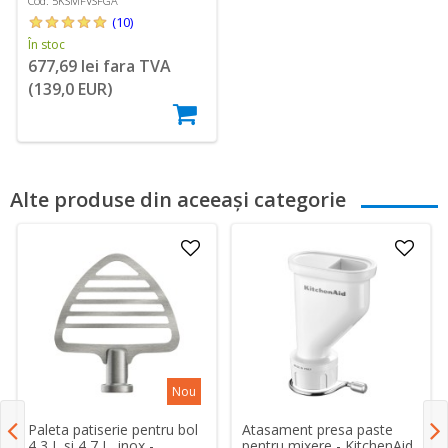
Cod: 5KSMFVSFGA
(10)
În stoc
677,69 lei fara TVA
(139,0 EUR)
Alte produse din aceeași categorie
Nou
Paleta patiserie pentru bol
Atasament presa paste
4,3 L si 4,7 L, inox -
pentru mixere - KitchenAid