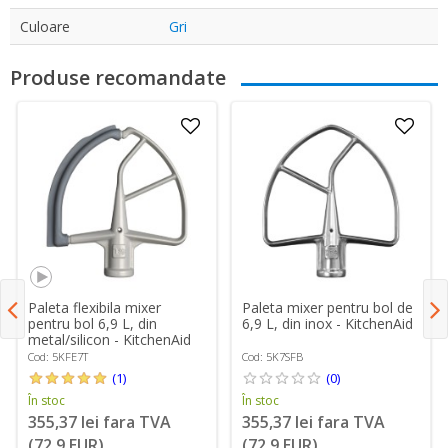
Culoare
Gri
Produse recomandate
Paleta flexibila mixer
Paleta mixer pentru bol de
pentru bol 6,9 L, din
6,9 L, din inox - KitchenAid
metal/silicon - KitchenAid
Cod: 5KFE7T
Cod: 5K7SFB
(1)
(0)
În stoc
În stoc
355,37 lei fara TVA
355,37 lei fara TVA
(72,9 EUR)
(72,9 EUR)