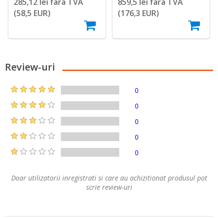
285,12 lei fara TVA
859,5 lei fara TVA
(58,5 EUR)
(176,3 EUR)
Review-uri
0
0
0
0
0
Doar utilizatorii inregistrati si care au achizitionat produsul pot
scrie review-uri