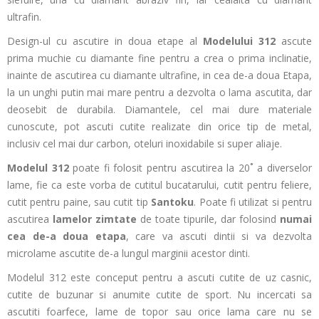
ultrafin.
Design-ul cu ascutire in doua etape al
Modelului 312
ascute
prima muchie cu diamante fine pentru a crea o prima inclinatie,
inainte de ascutirea cu diamante ultrafine, in cea de-a doua Etapa,
la un unghi putin mai mare pentru a dezvolta o lama ascutita, dar
deosebit de durabila. Diamantele, cel mai dure materiale
cunoscute, pot ascuti cutite realizate din orice tip de metal,
inclusiv cel mai dur carbon, oteluri inoxidabile si super aliaje.
Modelul 312
poate fi folosit pentru ascutirea la 20˚ a diverselor
lame, fie ca este vorba de cutitul bucatarului, cutit pentru feliere,
cutit pentru paine, sau cutit tip
Santoku
. Poate fi utilizat si pentru
ascutirea
lamelor zimtate
de toate tipurile, dar folosind
numai
cea de-a doua etapa
, care va ascuti dintii si va dezvolta
microlame ascutite de-a lungul marginii acestor dinti.
Modelul 312 este conceput pentru a ascuti cutite de uz casnic,
cutite de buzunar si anumite cutite de sport. Nu incercati sa
ascutiti foarfece, lame de topor sau orice lama care nu se