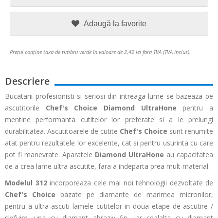
Adaugă la favorite
Prețul conține taxa de timbru verde în valoare de 2,42 lei fara TVA (TVA inclus).
Descriere
Bucatarii profesionisti si seriosi din intreaga lume se bazeaza pe
ascutitorile
Chef's Choice Diamond UltraHone
pentru a
mentine performanta cutitelor lor preferate si a le prelungi
durabilitatea. Ascutitoarele de cutite
Chef's Choice
sunt renumite
atat pentru rezultatele lor excelente, cat si pentru usurinta cu care
pot fi manevrate. Aparatele
Diamond UltraHone
au capacitatea
de a crea lame ultra ascutite, fara a indeparta prea mult material.
Modelul 312
incorporeaza cele mai noi tehnologii dezvoltate de
Chef's Choice
bazate pe diamante de marimea micronilor,
pentru a ultra-ascuti lamele cutitelor in doua etape de ascutire /
slefuire, una cu diamant abraziv fin, iar cealalta cu diamant