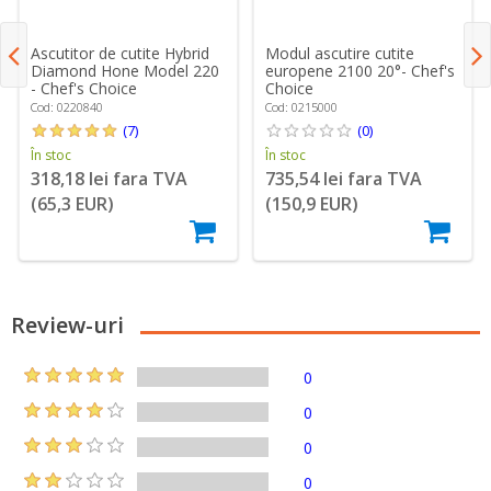
Ascutitor de cutite Hybrid
Modul ascutire cutite
Diamond Hone Model 220
europene 2100 20°- Chef's
- Chef's Choice
Choice
Cod: 0220840
Cod: 0215000
(7)
(0)
În stoc
În stoc
318,18 lei fara TVA
735,54 lei fara TVA
(65,3 EUR)
(150,9 EUR)
Review-uri
0
0
0
0