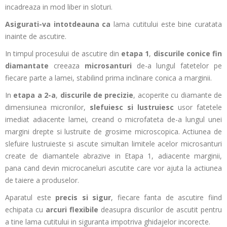
incadreaza in mod liber in sloturi.
Asigurati-va intotdeauna ca
lama cutitului este bine curatata
inainte de ascutire.
In timpul procesului de ascutire din
etapa 1
,
discurile conice fin
diamantate
creeaza
microsanturi
de-a lungul fatetelor pe
fiecare parte a lamei, stabilind prima inclinare conica a marginii.
In
etapa a 2-a
,
discurile de precizie
, acoperite cu diamante de
dimensiunea micronilor,
slefuiesc si lustruiesc
usor fatetele
imediat adiacente lamei, creand o microfateta de-a lungul unei
margini drepte si lustruite de grosime microscopica. Actiunea de
slefuire lustruieste si ascute simultan limitele acelor microsanturi
create de diamantele abrazive in Etapa 1, adiacente marginii,
pana cand devin microcaneluri ascutite care vor ajuta la actiunea
de taiere a produselor.
Aparatul este
precis si sigur
, fiecare fanta de ascutire fiind
echipata cu
arcuri flexibile
deasupra discurilor de ascutit pentru
a tine lama cutitului in siguranta impotriva ghidajelor incorecte.