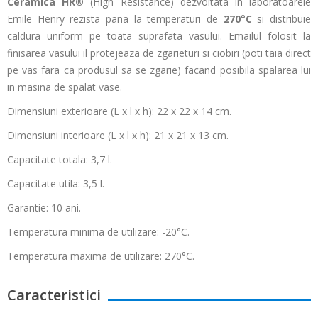
Ceramica HR®
(High Resistance) dezvoltata in laboratoarele
Emile Henry rezista pana la temperaturi de
270°C
si distribuie
caldura uniform pe toata suprafata vasului. Emailul folosit la
finisarea vasului il protejeaza de zgarieturi si ciobiri (poti taia direct
pe vas fara ca produsul sa se zgarie) facand posibila spalarea lui
in masina de spalat vase.
Dimensiuni exterioare (L x l x h): 22 x 22 x 14 cm.
Dimensiuni interioare (L x l x h): 21 x 21 x 13 cm.
Capacitate totala: 3,7 l.
Capacitate utila: 3,5 l.
Garantie: 10 ani.
Temperatura minima de utilizare: -20°C.
Temperatura maxima de utilizare: 270°C.
Caracteristici