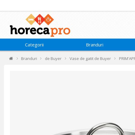
Categorii
Branduri
Branduri
de Buyer
Vase de gatit de Buyer
PRIM'AP