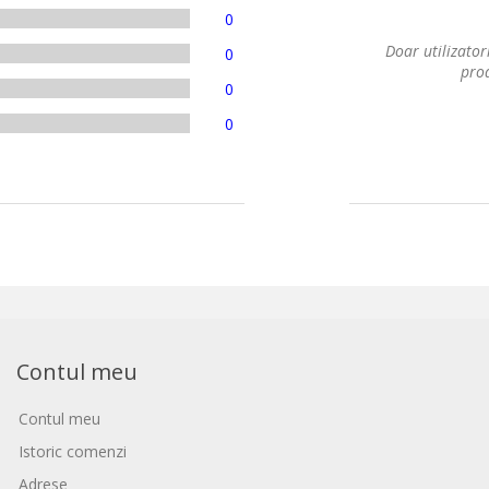
0
Doar utilizatori
0
prod
0
0
Contul meu
Contul meu
Istoric comenzi
Adrese