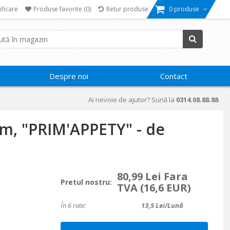
ificare
Produse favorite
(0)
Retur produse
0 produse
Despre noi
Contact
Ai nevoie de ajutor? Sună la
0314.08.88.88
cm, "PRIM'APPETY" - de
80,99 Lei Fara
Pretul nostru:
TVA
(16,6 EUR)
În 6 rate:
13,5
Lei/lună