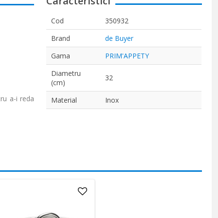
Caracteristici
Cod
350932
Brand
de Buyer
Gama
PRIM'APPETY
Diametru
32
(cm)
ru a-i reda
Material
Inox