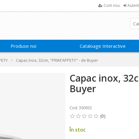
Cont nou
Autent
Produse noi
Cataloage Interactive
PETY
Capac inox, 32cm, "PRIM'APPETY" - de Buyer
Capac inox, 32
Buyer
Cod: 350932
În stoc