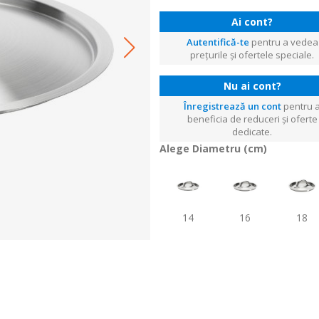
Ai cont?
Autentifică-te
pentru a vedea
prețurile și ofertele speciale.
Nu ai cont?
Înregistrează un cont
pentru 
beneficia de reduceri și oferte
dedicate.
Alege Diametru (cm)
14
16
18