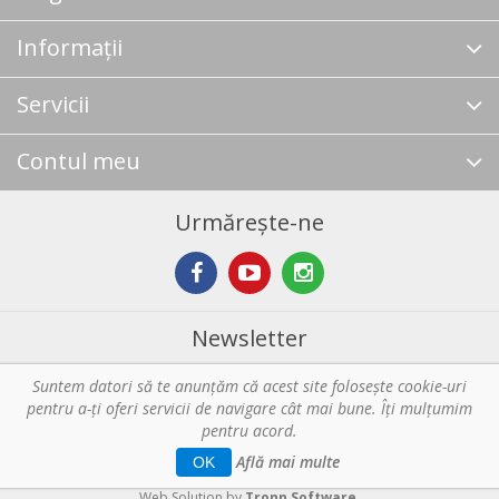
Informații
Servicii
Contul meu
Urmărește-ne
Newsletter
Suntem datori să te anunţăm că acest site foloseşte cookie-uri
Abonare
pentru a-ți oferi servicii de navigare cât mai bune. Îţi mulțumim
pentru acord.
Copyright © 2026 Horeca - Pentru profesionistii din bucatarie. Toate
Află mai multe
OK
drepturile rezervate.
Web Solution by
Tronn Software
.