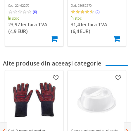
Cod: 22462270
Cod: 28682270
(0)
(2)
În stoc
În stoc
23,97 lei fara TVA
31,4 lei fara TVA
(4,9 EUR)
(6,4 EUR)
Alte produse din aceeași categorie
Set 2 manusi gratar -
Capac microunde, plastic,