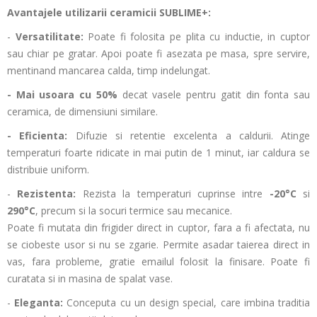
Avantajele utilizarii ceramicii SUBLIME+:
-
Versatilitate:
Poate fi folosita pe plita cu inductie, in cuptor
sau chiar pe gratar
. Apoi poate fi asezata pe masa, spre servire,
mentinand mancarea calda, timp indelungat.
- Mai usoara cu 50%
decat vasele pentru gatit din fonta sau
ceramica, de dimensiuni similare.
- Eficienta:
Difuzie si retentie excelenta a caldurii. Atinge
temperaturi foarte ridicate in mai putin de 1 minut, iar caldura se
distribuie uniform.
-
Rezistenta:
Rezista la temperaturi cuprinse intre
-20
°
C
si
290
°
C
, precum si la socuri termice sau mecanice.
Poate fi mutata din frigider direct in cuptor, fara a fi afectata, nu
se ciobeste usor si nu se zgarie. Permite asadar taierea direct in
vas, fara probleme, gratie emailul folosit la finisare. Poate fi
curatata si in masina de spalat vase.
-
Eleganta:
Conceputa cu un design special, care imbina traditia