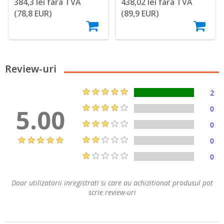
384,3 lei fara TVA
438,02 lei fara TVA
(78,8 EUR)
(89,9 EUR)
Review-uri
2
5.00
0
0
0
0
Doar utilizatorii inregistrati si care au achizitionat produsul pot
scrie review-uri