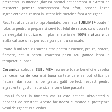
prezentarii. In interior, glazura natural antiaderenta si extrem de
rezistenta permite amestecarea fara efort, previne lipirea
ingredientelor si rezista la ustensilele metalice fara a se zgaria.
Rezultat al cercetarilor aprofundate, ceramica
SUBLIME+
poate fi
folosita pentru a prepara si servi tot felul de retete, cu o usurinta
de neegalat in utilizare. In plus, materialele
100% naturale
de
inalta calitate
o fac perfect sigura pentru sanatate.
Poate fi utilizata cu succes atat pentru rumenire, prajire, sotare,
fierbere, cat si pentru coacerea painii sau gatirea lenta la
temperaturi joase.
Ceramica
colectiei
SUBLIME+
reuneste toate beneficiile vaselor
din ceramica de cea mai buna calitate care se pot utiliza pe
flacara, dar acum si pe gratar: gatit perfect, respect pentru
ingrediente, gusturi autentice, arome bine pastrate.
Emailul folosit la finisarea vasului este satinat, ultra-neted si
deosebit de rezistent. Acesta faciliteaza curatarea si protejeaza
vasul de zgarieturi si ciobiri.