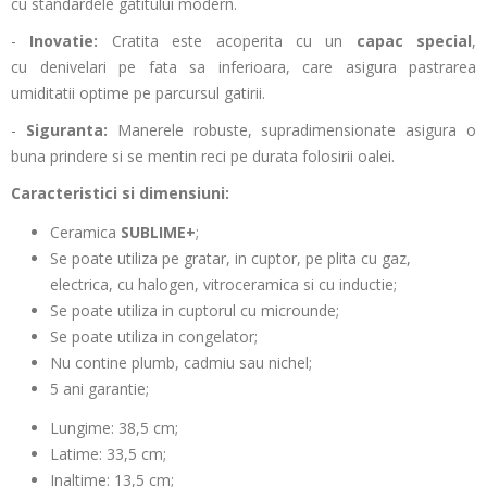
cu standardele gatitului modern.
-
Inovatie:
Cratita este acoperita cu un
capac special
,
cu denivelari pe fata sa inferioara, care asigura pastrarea
umiditatii optime pe parcursul gatirii.
-
Siguranta:
Manerele robuste, supradimensionate asigura o
buna prindere si se mentin reci pe durata folosirii oalei.
Caracteristici si dimensiuni:
Ceramica
SUBLIME+
;
Se poate utiliza pe gratar, in cuptor, pe plita cu gaz,
electrica, cu halogen, vitroceramica si cu inductie;
Se poate utiliza in cuptorul cu microunde;
Se poate utiliza in congelator;
Nu contine plumb, cadmiu sau nichel;
5 ani garantie;
Lungime: 38,5 cm;
Latime: 33,5 cm;
Inaltime: 13,5 cm;