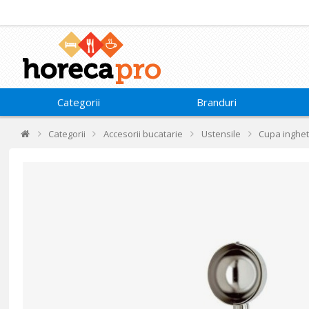
Categorii
Branduri
Categorii
Accesorii bucatarie
Ustensile
Cupa inghetat