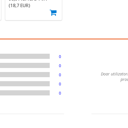
(18,7 EUR)
0
0
Doar utilizatori
0
prod
0
0