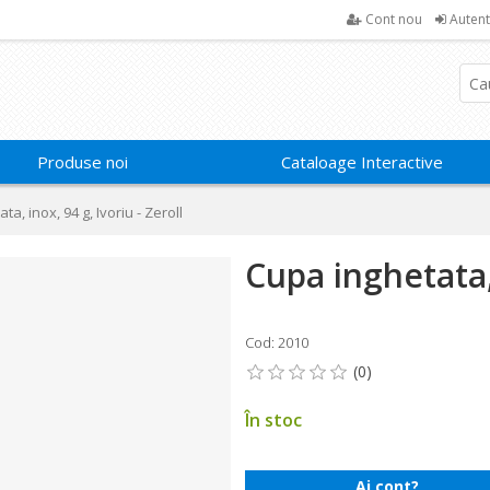
Cont nou
Autent
Produse noi
Cataloage Interactive
a, inox, 94 g, Ivoriu - Zeroll
Cupa inghetata, 
Cod: 2010
În stoc
Ai cont?