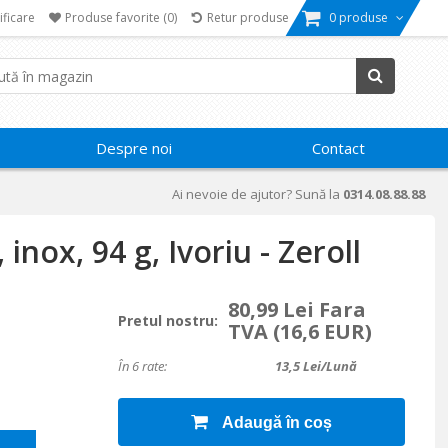
ificare
Produse favorite
(0)
Retur produse
0 produse
Despre noi
Contact
Ai nevoie de ajutor? Sună la
0314.08.88.88
inox, 94 g, Ivoriu - Zeroll
80,99 Lei Fara
Pretul nostru:
TVA
(16,6 EUR)
În 6 rate:
13,5
Lei/lună
Adaugă în coș