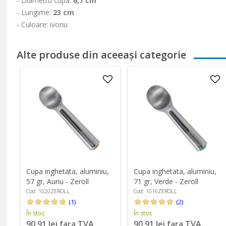
- Diametru cupa:
6,7 cm
- Lungime:
23 cm
- Culoare: ivoriu
Alte produse din aceeași categorie
Cupa inghetata, aluminiu,
Cupa inghetata, aluminiu,
57 gr, Auriu - Zeroll
71 gr, Verde - Zeroll
Cod: 1020ZEROLL
Cod: 1016ZEROLL
(1)
(2)
În stoc
În stoc
90,91 lei fara TVA
90,91 lei fara TVA