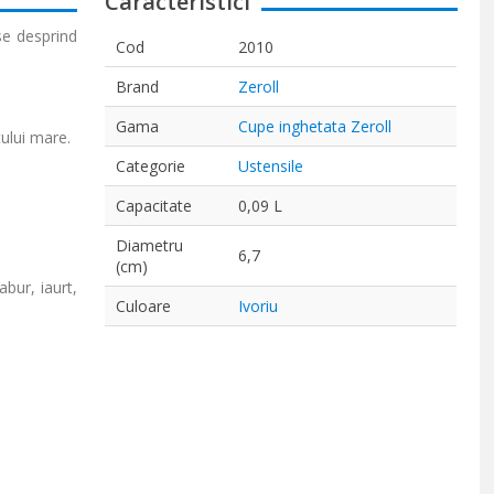
Caracteristici
se desprind
Cod
2010
Brand
Zeroll
Gama
Cupe inghetata Zeroll
tului mare.
Categorie
Ustensile
Capacitate
0,09 L
Diametru
6,7
(cm)
abur, iaurt,
Culoare
Ivoriu