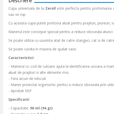
Descriere
Cupa universala de la
Zeroll
este perfecta pentru portionarea a
sau se rup.
Cu aceasta cupa puteti portiona aluat pentru prajituri, piureuri, i
Manerul este conceput special pentru a reduce oboseala atunci can
Se poate utiliza cu usurinta atat de catre stangaci, cat si de catr
Se poate curata in masina de spalat vase.
Caracteristici:
- Manerul cu cod de culoare ajuta la identificarea usoara a marimi
aluat de prajituri si alte alimente moi.
- Fara arcuri de inlocuit
- Maner proiectat ergonomic pentru a reduce oboseala prin utiliz
- Aprobat NSF
Specificatii:
- Capacitate:
96 ml (94 gr)