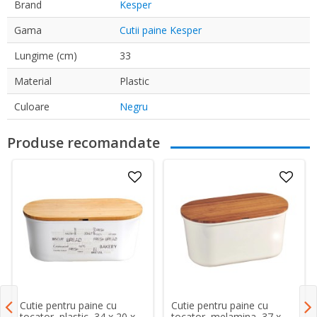
Brand
Kesper
Gama
Cutii paine Kesper
Lungime (cm)
33
Material
Plastic
Culoare
Negru
Produse recomandate
Cutie pentru paine cu
Cutie pentru paine cu
tocator, plastic, 34 x 20 x
tocator, melamina, 37 x