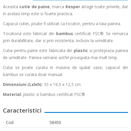
Aceasta
cutie de paine
, marca
Kesper
atrage toate privirile, dar
in acelasi timp este si foarte practica.
Capacul cutiei, poate fi utilizat ca tocator, pentru a taia painea.
Tocatorul este fabricat din
bambus
certificat FSC®. Se remarca
prin durabillitate, dar si prin rezistenta, inclusiv la umiditate.
Cutia pentru paine este fabricata din
plastic
si protejeaza painea
de umiditate. Painea ramane astfel proaspata mai mult timp.
Cutia se poate curata in masina de spalat vase, capacul din
bambus se curata doar manual.
Dimensiuni (Lxlxh):
33 x 19,5 x 12,5 cm
Material:
plastic si bambus certificat FSC®
Caracteristici
Cod
58450