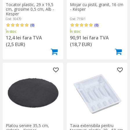
Tocator plastic, 29 x 19,5
Mojar cu pistil, granit, 16 cm
cm, grosime 0,5 cm, Alb -
- Kesper
Kesper
Cod: 30470
Cod: 71501
(8)
(8)
În stoc
În stoc
12,4 lei fara TVA
90,91 lei fara TVA
(2,5 EUR)
(18,7 EUR)
Platou servire 35,5 cm,
Tava extensibila pentru