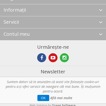
Informații
Servicii
Contul meu
Urmărește-ne
Newsletter
Suntem datori să te anunţăm că acest site foloseşte cookie-uri
Abonare
pentru a-ți oferi servicii de navigare cât mai bune. Îţi mulțumim
pentru acord.
Copyright © 2026 Horeca - Pentru profesionistii din bucatarie. Toate
Află mai multe
OK
drepturile rezervate.
Web Solution by
Tronn Software
.