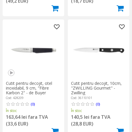
(49,2 EUR)
(18,7 EUR)
Cutit pentru decojit, otel
Cutit pentru decojit, 10cm,
inoxidabil, 9 cm, "Fibre
"ZWILLING Gourmet" -
Karbon 2" - de Buyer
Zwilling
Cod: 428209
Cod: 36110101
(0)
(0)
În stoc
În stoc
163,64 lei fara TVA
140,5 lei fara TVA
(33,6 EUR)
(28,8 EUR)