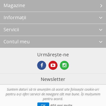
Magazine
Informații
Servicii
Contul meu
Urmărește-ne
Newsletter
Suntem datori să te anunţăm că acest site foloseşte cookie-uri
Abonare
pentru a-ți oferi servicii de navigare cât mai bune. Îţi mulțumim
pentru acord.
Copyright © 2026 Horeca - Pentru profesionistii din bucatarie. Toate
Află mai multe
OK