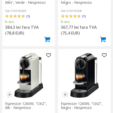
Mini", Verde - Nespresso
Negru - Nespresso
Cod: 0132193529
Cod: 0132192340
(1)
(1)
În stoc
În stoc
384,3 lei fara TVA
367,77 lei fara TVA
(78,8 EUR)
(75,4 EUR)
Espressor 1260W, "CitiZ",
Espressor 1260W, "CitiZ",
Alb - Nespresso
Negru - Nespresso