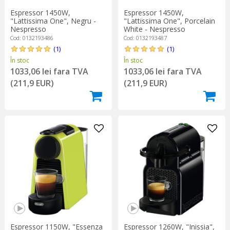
Espressor 1450W,
Espressor 1450W,
"Lattissima One", Negru -
"Lattissima One", Porcelain
Nespresso
White - Nespresso
Cod: 0132193486
Cod: 0132193487
(1)
(1)
În stoc
În stoc
1033,06 lei fara TVA
1033,06 lei fara TVA
(211,9 EUR)
(211,9 EUR)
Espressor 1150W, "Essenza
Espressor 1260W, "Inissia",