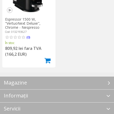
Espressor 1500 W,
"VertuoNext Deluxe",
Chrome - Nespresso
Cod: 0132193627
(0)
În stoc
809,92 lei fara TVA
(166,2 EUR)
Magazine
Informații
Servicii