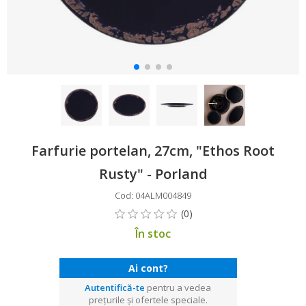
Farfurie portelan, 27cm, "Ethos Root
Rusty" - Porland
Cod: 04ALM004849
În stoc
Ai cont?
Autentifică-te
pentru a vedea
prețurile și ofertele speciale.