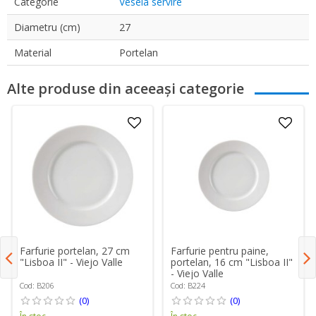
Categorie
Vesela servire
Diametru (cm)
27
Material
Portelan
Alte produse din aceeași categorie
Farfurie pentru paine,
Farfurie portelan, 27 cm
portelan, 16 cm "Lisboa II"
"Lisboa II" - Viejo Valle
- Viejo Valle
Cod: B224
Cod: B206
(0)
(0)