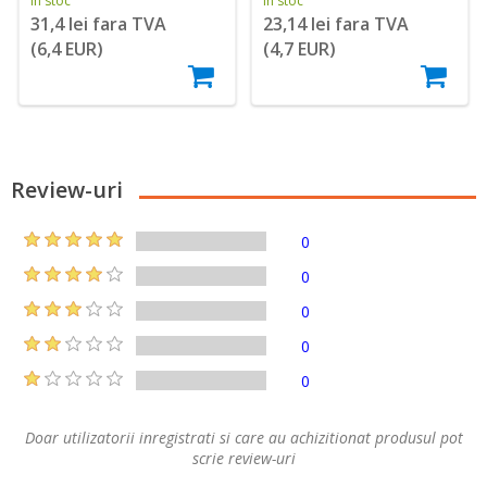
În stoc
În stoc
23,14 lei fara TVA
31,4 lei fara TVA
(4,7 EUR)
(6,4 EUR)
Review-uri
0
0
0
0
0
Doar utilizatorii inregistrati si care au achizitionat produsul pot
scrie review-uri