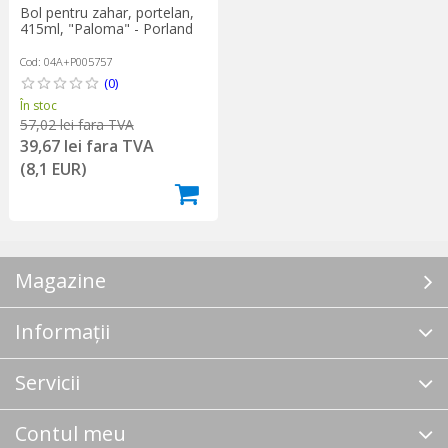
Bol pentru zahar, portelan,
415ml, "Paloma" - Porland
Cod: 04A+P005757
(0)
În stoc
57,02 lei fara TVA
39,67 lei fara TVA
(8,1 EUR)
Magazine
Informații
Servicii
Contul meu