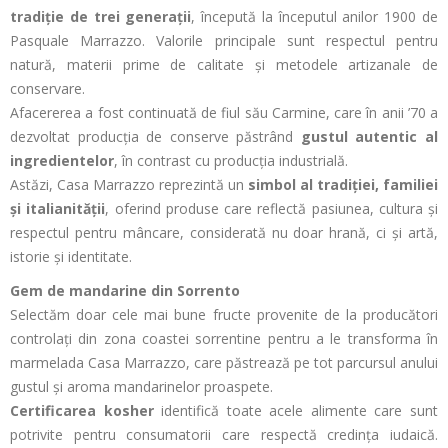
tradiție de trei generații
, începută la începutul anilor 1900 de
Pasquale Marrazzo. Valorile principale sunt respectul pentru
natură, materii prime de calitate și metodele artizanale de
conservare.
Afacererea a fost continuată de fiul său Carmine, care în anii ’70 a
dezvoltat producția de conserve păstrând
gustul autentic al
ingredientelor
, în contrast cu producția industrială.
Astăzi, Casa Marrazzo reprezintă un
simbol al tradiției, familiei
și italianității
, oferind produse care reflectă pasiunea, cultura și
respectul pentru mâncare, considerată nu doar hrană, ci și artă,
istorie și identitate.
Gem de mandarine din Sorrento
Selectăm doar cele mai bune fructe provenite de la producători
controlați din zona coastei sorrentine pentru a le transforma în
marmelada Casa Marrazzo, care păstrează pe tot parcursul anului
gustul și aroma mandarinelor proaspete.
Certificarea kosher
identifică toate acele alimente care sunt
potrivite pentru consumatorii care respectă credința iudaică.