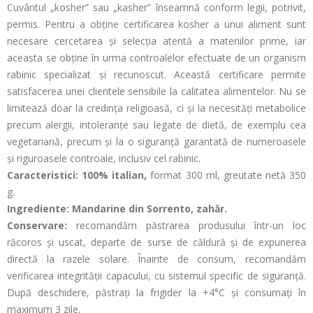
Cuvântul „kosher” sau „kasher” înseamnă conform legii, potrivit,
permis. Pentru a obține certificarea kosher a unui aliment sunt
necesare cercetarea și selecția atentă a materiilor prime, iar
aceasta se obține în urma controalelor efectuate de un organism
rabinic specializat și recunoscut. Această certificare permite
satisfacerea unei clientele sensibile la calitatea alimentelor. Nu se
limitează doar la credința religioasă, ci și la necesități metabolice
precum alergii, intoleranțe sau legate de dietă, de exemplu cea
vegetariană, precum și la o siguranță garantată de numeroasele
și riguroasele controale, inclusiv cel rabinic.
Caracteristici: 100% italian,
format 300 ml, greutate netă 350
g.
Ingrediente: Mandarine din Sorrento, zahăr.
Conservare:
recomandăm păstrarea produsului într-un loc
răcoros și uscat, departe de surse de căldură și de expunerea
directă la razele solare. Înainte de consum, recomandăm
verificarea integrității capacului, cu sistemul specific de siguranță.
După deschidere, păstrați la frigider la +4°C și consumați în
maximum 3 zile.