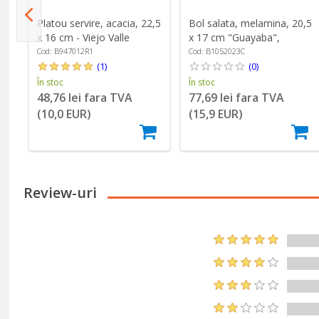
Platou servire, acacia, 22,5
Bol salata, melamina, 20,5
x 16 cm - Viejo Valle
x 17 cm "Guayaba",
Albastru - Viejo Valle
Cod: B947012R1
Cod: B1052023C
(1)
(0)
În stoc
În stoc
48,76 lei fara TVA
77,69 lei fara TVA
(10,0 EUR)
(15,9 EUR)
Review-uri