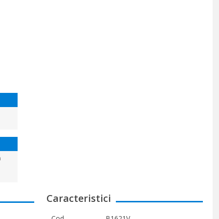
a
Caracteristici
Cod
B1621V