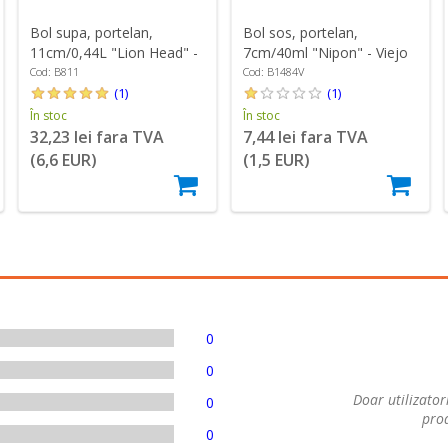
Bol sos, portelan,
Bol supa, portelan,
7cm/40ml "Nipon" - Viejo
11cm/0,44L "Lion Head" -
Valle
Viejo Valle
Cod: B1484V
Cod: B811
(1)
(1)
În stoc
În stoc
7,44 lei fara TVA
32,23 lei fara TVA
(1,5 EUR)
(6,6 EUR)
0
0
Doar utilizatori
0
prod
0