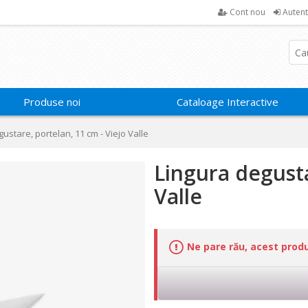
Cont nou
Autent
Produse noi
Cataloage Interactive
ustare, portelan, 11 cm - Viejo Valle
Lingura degusta
Valle
Ne pare rău, acest prod