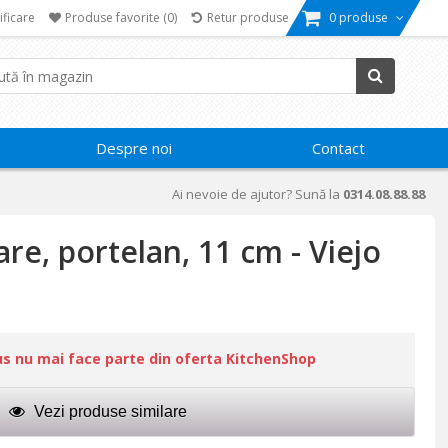
ificare
Produse favorite
(0)
Retur produse
0 produse
Despre noi
Contact
Ai nevoie de ajutor? Sună la
0314.08.88.88
re, portelan, 11 cm - Viejo
us nu mai face parte din oferta KitchenShop
Vezi produse similare