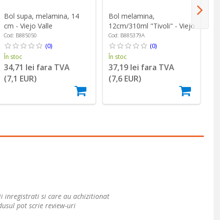
Bol supa, melamina, 14
Ca
Bol melamina,
cm - Viejo Valle
"P
12cm/310ml "Tivoli" - Viejo
Valle
Cod: B885050
Co
Cod: B885379A
(0)
(0)
În stoc
În
În stoc
34,71 lei fara TVA
7
37,19 lei fara TVA
(7,1 EUR)
(
(7,6 EUR)
i inregistrati si care au achizitionat
usul pot scrie review-uri