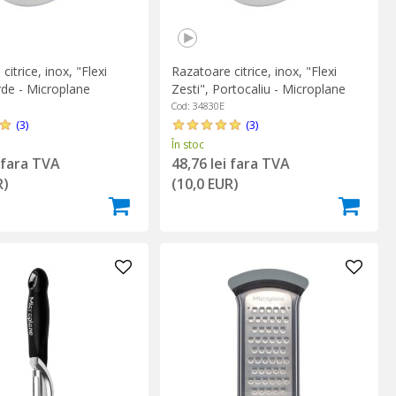
citrice, inox, "Flexi
Razatoare citrice, inox, "Flexi
rde - Microplane
Zesti", Portocaliu - Microplane
Cod: 34830E
(3)
(3)
În stoc
i fara TVA
48,76 lei fara TVA
R)
(10,0 EUR)