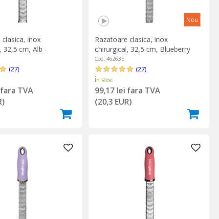
Nou
clasica, inox
Razatoare clasica, inox
, 32,5 cm, Alb -
chirurgical, 32,5 cm, Blueberry
e
Pop - Microplane
Cod: 46263E
(27)
(27)
În stoc
i fara TVA
99,17 lei fara TVA
R)
(20,3 EUR)