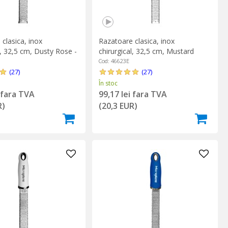
clasica, inox
Razatoare clasica, inox
l, 32,5 cm, Dusty Rose -
chirurgical, 32,5 cm, Mustard
e
Yellow - Microplane
Cod: 46623E
(27)
(27)
În stoc
i fara TVA
99,17 lei fara TVA
R)
(20,3 EUR)