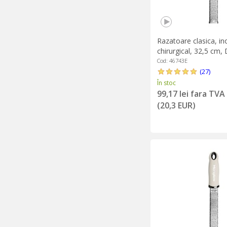
Razatoare clasica, in
chirurgical, 32,5 cm, 
Microplane
Cod: 46743E
(27)
În stoc
99,17 lei fara TVA
(20,3 EUR)