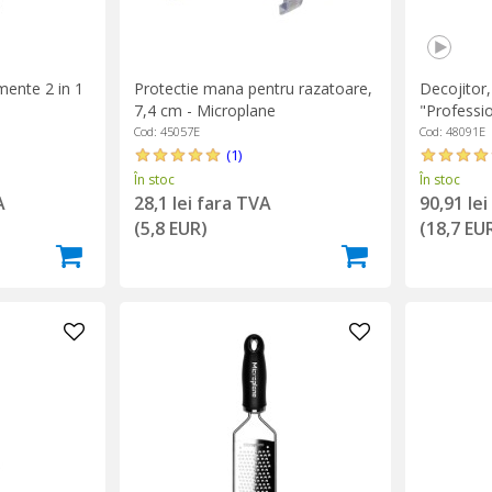
mente 2 in 1
Protectie mana pentru razatoare,
Decojitor,
7,4 cm - Microplane
"Professio
Cod: 45057E
Cod: 48091E
(1)
În stoc
În stoc
A
28,1 lei fara TVA
90,91 le
(5,8 EUR)
(18,7 EU