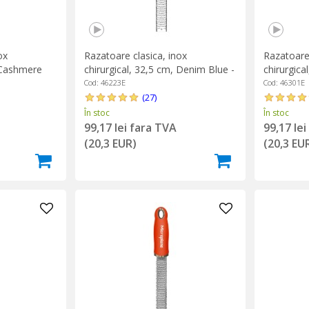
ox
Razatoare clasica, inox
Razatoare 
, Cashmere
chirurgical, 32,5 cm, Denim Blue -
chirurgical
Microplane
Microplan
Cod: 46223E
Cod: 46301E
(27)
În stoc
În stoc
99,17 lei fara TVA
99,17 le
(20,3 EUR)
(20,3 EU