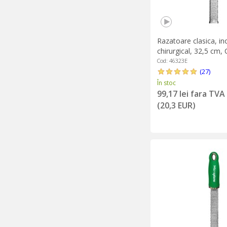
Razatoare clasica, in
chirurgical, 32,5 cm
Beige - Microplane
Cod: 46323E
(27)
În stoc
99,17 lei fara TVA
(20,3 EUR)