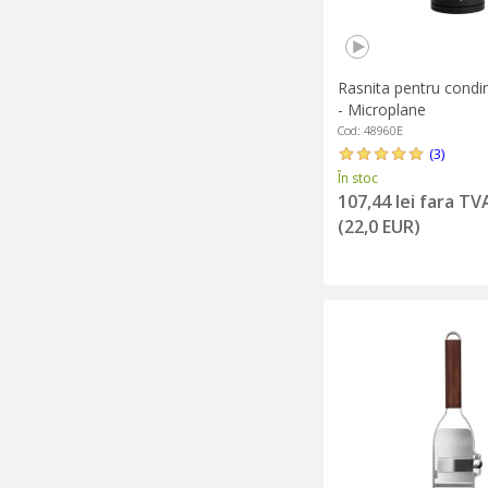
Rasnita pentru condi
- Microplane
Cod: 48960E
(3)
În stoc
107,44 lei fara TV
(22,0 EUR)