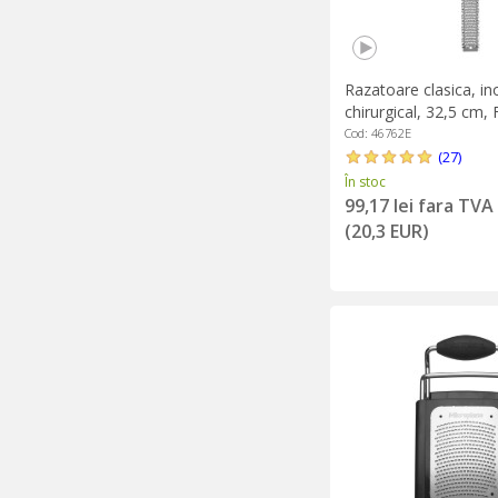
Razatoare clasica, in
chirurgical, 32,5 cm, 
Green - Microplane
Cod: 46762E
(27)
În stoc
99,17 lei fara TVA
(20,3 EUR)