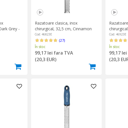
ox
Razatoare clasica, inox
Razatoare 
Dark Grey -
chirurgical, 32,5 cm, Cinnamon
chirurgica
Orange - Microplane
Microplan
Cod: 46823E
Cod: 46923E
(27)
În stoc
În stoc
99,17 lei fara TVA
99,17 le
(20,3 EUR)
(20,3 EU