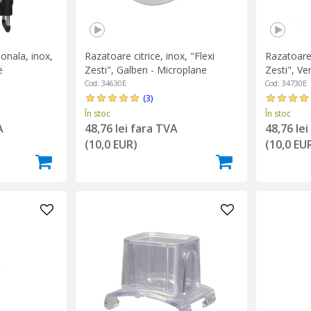
onala, inox,
Razatoare citrice, inox, "Flexi
Razatoare 
e
Zesti", Galben - Microplane
Zesti", Ve
Cod: 34630E
Cod: 34730E
(3)
În stoc
În stoc
A
48,76 lei fara TVA
48,76 le
(10,0 EUR)
(10,0 EU