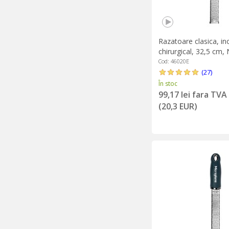
Razatoare clasica, in
chirurgical, 32,5 cm, 
Microplane
Cod: 46020E
(27)
În stoc
99,17 lei fara TVA
(20,3 EUR)