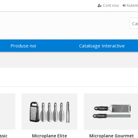
Cont nou
Autent
Produse noi
Cataloage Interactive
ssic
Microplane Elite
Microplane Gourmet