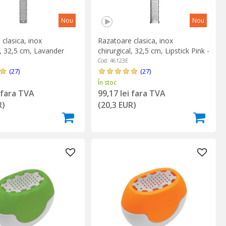
Nou
Nou
clasica, inox
Razatoare clasica, inox
l, 32,5 cm, Lavander
chirurgical, 32,5 cm, Lipstick Pink -
icroplane
Microplane
Cod: 46123E
(27)
(27)
În stoc
i fara TVA
99,17 lei fara TVA
R)
(20,3 EUR)