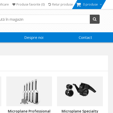
ificare
Produse favorite
(0)
Retur produse
0 produse
Despre noi
Contact
Microplane Professional
Microplane Specialty