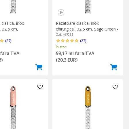
clasica, inox
Razatoare clasica, inox
l, 32,5 cm,
chirurgical, 32,5 cm, Sage Green -
te Red - Microplane
Microplane
Cod: 46723E
(27)
(27)
În stoc
i fara TVA
99,17 lei fara TVA
R)
(20,3 EUR)