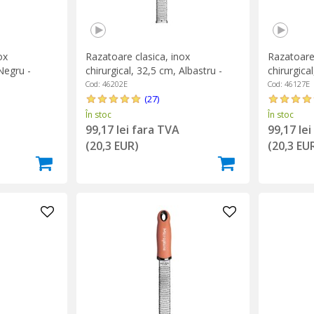
ox
Razatoare clasica, inox
Razatoare 
Negru -
chirurgical, 32,5 cm, Albastru -
chirurgica
Microplane
Pomegrana
Cod: 46202E
Cod: 46127E
(27)
În stoc
În stoc
99,17 lei fara TVA
99,17 le
(20,3 EUR)
(20,3 EU