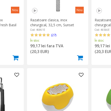
Nou
Nou
ox
Razatoare clasica, inox
Razatoare 
Fresh Basil
chirurgical, 32,5 cm, Sunset
chirurgica
Orange - Microplane
Bloom - M
Cod: 46861E
Cod: 46566E
(27)
În stoc
În stoc
99,17 lei fara TVA
99,17 le
(20,3 EUR)
(20,3 EU