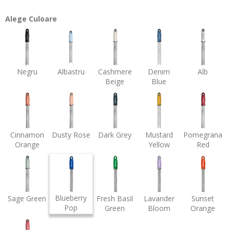
Alege Culoare
Negru
Albastru
Cashmere
Denim
Alb
Beige
Blue
Cinnamon
Dusty Rose
Dark Grey
Mustard
Pomegranate
Orange
Yellow
Red
Blueberry
Sage Green
Fresh Basil
Lavander
Sunset
Pop
Green
Bloom
Orange