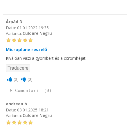
Árpád D
Data:
01.01.2022 19:35
Culoare Negru
Varianta:
Microplane reszelő
Kiválóan viszi a gyömbért és a citromhéjat.
(
0
)
(
0
)
Comentarii (0)
andreea b
Data:
03.01.2025 18:21
Culoare Negru
Varianta: