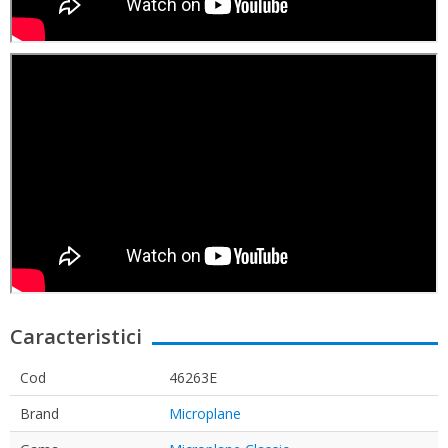
Caracteristici
Cod
46263E
Brand
Microplane