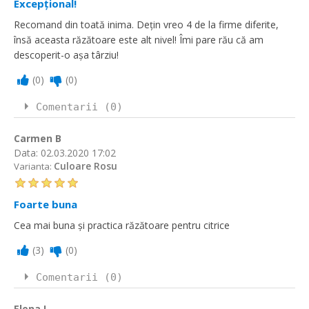
Excepțional!
Recomand din toată inima. Dețin vreo 4 de la firme diferite,
însă aceasta răzătoare este alt nivel! Îmi pare rău că am
descoperit-o așa târziu!
(
0
)
(
0
)
Comentarii (0)
Carmen B
Data:
02.03.2020 17:02
Culoare Rosu
Varianta:
Foarte buna
Cea mai buna și practica răzătoare pentru citrice
(
3
)
(
0
)
Comentarii (0)
Elena I