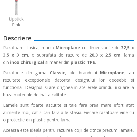
Lipstick
Pink
Descriere
Razatoare clasica, marca
Microplane
cu dimensiunile de
32,5 x
3,5 x 3 cm
, o suprafata de razuire de
20,3 x 2,5 cm
, lama
din
inox
chirurgical
si maner din
plastic TPE
.
Razatorile din gama
Classic
, ale brandului
Microplane
, au
rezultate exceptionale datorita designului lor deosebit si
functional. Designul isi are originea in atelierele brandului si are la
baza materiale de inalta calitate.
Lamele sunt foarte ascutite si taie fara prea mare efort atat
alimente moi, cat si tari fara a le sfasia. Fiecare razatoare vine cu
o protectie din plastic pentru lama.
Aceasta este ideala pentru razuirea cojii de citrice precum: lamaie,