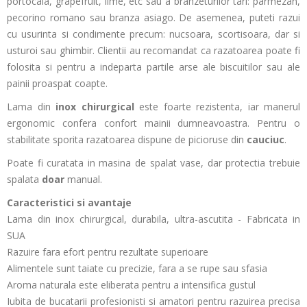
portocala, grapefruit, lime, etc sau a branzeturilor tari: parmezan,
pecorino romano sau branza asiago. De asemenea, puteti razui
cu usurinta si condimente precum: nucsoara, scortisoara, dar si
usturoi sau ghimbir. Clientii au recomandat ca razatoarea poate fi
folosita si pentru a indeparta partile arse ale biscuitilor sau ale
painii proaspat coapte.
Lama din
inox chirurgical
este foarte rezistenta, iar manerul
ergonomic confera confort mainii dumneavoastra. Pentru o
stabilitate sporita razatoarea dispune de picioruse din
cauciuc
.
Poate fi curatata in masina de spalat vase, dar protectia trebuie
spalata
doar
manual.
Caracteristici si avantaje
Lama din inox chirurgical, durabila, ultra-ascutita - Fabricata in
SUA
Razuire fara efort pentru rezultate superioare
Alimentele sunt taiate cu precizie, fara a se rupe sau sfasia
Aroma naturala este eliberata pentru a intensifica gustul
Iubita de bucatarii profesionisti si amatori pentru razuirea precisa