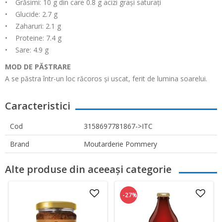
• Grăsimi: 10 g din care 0.8 g acizi grași saturați
• Glucide: 2.7 g
• Zaharuri: 2.1 g
• Proteine: 7.4 g
• Sare: 4.9 g
MOD DE PĂSTRARE
A se păstra într-un loc răcoros și uscat, ferit de lumina soarelui.
Caracteristici
Cod
3158697781867->ITC
Brand
Moutarderie Pommery
Alte produse din aceeași categorie
-27%