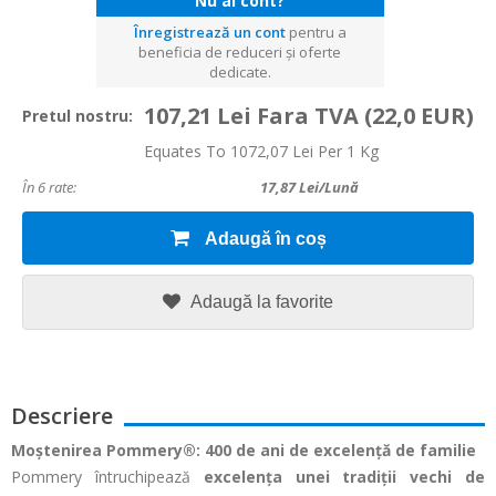
Nu ai cont?
Înregistrează un cont
pentru a
beneficia de reduceri și oferte
dedicate.
107,21 Lei Fara TVA
(22,0 EUR)
Pretul nostru:
Equates To 1072,07 Lei Per 1 Kg
În 6 rate:
17,87
Lei/lună
Adaugă în coș
Adaugă la favorite
Descriere
Moștenirea Pommery®: 400 de ani de excelență de familie
Pommery întruchipează
excelența unei tradiții vechi de