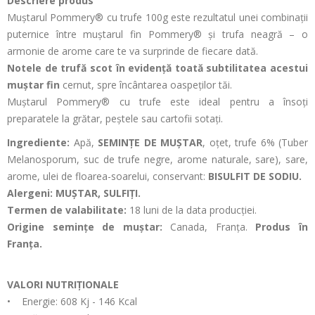
Descriere produs
Muștarul Pommery® cu trufe 100g este rezultatul unei combinații
puternice între muștarul fin Pommery® și trufa neagră – o
armonie de arome care te va surprinde de fiecare dată.
Notele de trufă scot în evidență toată subtilitatea acestui
muștar fin
cernut, spre încântarea oaspeților tăi.
Muștarul Pommery® cu trufe este ideal pentru a însoți
preparatele la grătar, peștele sau cartofii sotați.
Ingrediente:
Apă,
SEMINȚE DE MUȘTAR
, oțet, trufe 6% (Tuber
Melanosporum, suc de trufe negre, arome naturale, sare), sare,
arome, ulei de floarea-soarelui, conservant:
BISULFIT DE SODIU.
Alergeni: MUȘTAR, SULFIȚI.
Termen de valabilitate:
18 luni de la data producției.
Origine semințe de muștar:
Canada, Franța.
Produs în
Franța.
VALORI NUTRIȚIONALE
• Energie: 608 Kj - 146 Kcal