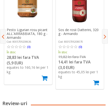
Pesto Ligurian rosu picant
Sos de rosii Datterini, 320
ALL`ARRABBIATA, 180 g -
g - Armando
Armando
Cod: 8005709208636
Cod: 8005709208070
(0)
(0)
În stoc
În stoc
19,82 lei fara TVA
28,83 lei fara TVA
14,41 lei fara TVA
(5,9 EUR)
(3,0 EUR)
equates to 160,16 lei per 1
kg
equates to 45,05 lei per 1
kg
Review-uri