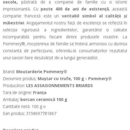
secole,
păstrată de o companie de familie cu o istorie
impresionantă. Cu
peste 400 de ani de existență
, această
companie franceză este un
veritabil simbol al calității și
măiestriei
. Angajamentul nostru față de excelență se reflectă în
selecția riguroasă a ingredientelor, garantând o calitate
incomparabilă pentru fiecare dintre produsele noastre. La
Pommery®, moștenirea de familie se îmbină armonios cu dorința
constantă de perfecțiune, oferindu-le consumatorilor rezultatul
unui savoir-faire desăvârșit de-a lungul generațiilor.
Brand:
Moutarderie Pommery®
Denumire produs:
Muștar cu trufe, 100 g - Pommery®
Producător:
LES ASSAISONNEMENTS BRIARDS
Țara de origine:
Franța
Ambalaj:
borcan ceramică 100 g
Cantitate netă: 100 g ℮
Ean produs: 3158697781867