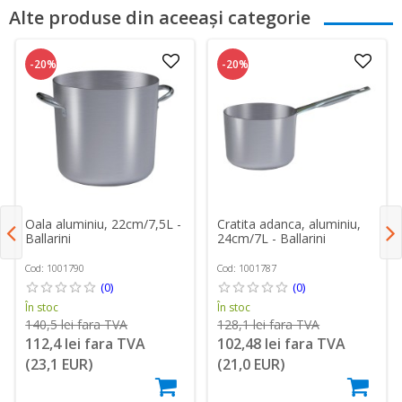
Alte produse din aceeași categorie
-20%
-20%
Oala aluminiu, 22cm/7,5L -
Cratita adanca, aluminiu,
Ballarini
24cm/7L - Ballarini
Cod: 1001790
Cod: 1001787
(0)
(0)
În stoc
În stoc
140,5 lei fara TVA
128,1 lei fara TVA
112,4 lei fara TVA
102,48 lei fara TVA
(23,1 EUR)
(21,0 EUR)