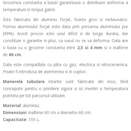
Grosimea constanta a bazei garanteaza o distribuire uniforma a
temperaturii in timpul gatirii.
Este fabricata din aluminiu forjat, foarte gros si nedaunator.
Forma aluminiului forjat este data prin presarea aluminiului pur
(99%). Acest proces este unul dificil si de lunga durata, dar
constituie o garantie in plus, ca vasul nu se va deforma. Oala are
o baza cu o grosime constanta intre
2,5 si 4
mm
si o inaltime
de
60 cm
.
Oala este compatibila cu plita cu gaz, electrica si vitroceramica.
Poate fi introdusa de asemenea si in cuptor.
Manerele tubulare
intarite sunt fabricate din inox, fiind
concepute pentru o prindere sigura si isi mentin o temperatura
potrivita pe tot parcursul utilizarii.
Material
: aluminiu;
Dimensiuni
: inaltime 60 cm x diametru 60 cm;
Capacitate
: 155 L.