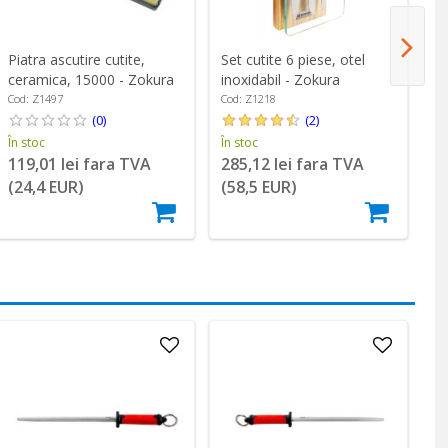
Piatra ascutire cutite,
Set cutite 6 piese, otel
Se
ceramica, 15000 - Zokura
inoxidabil - Zokura
ma
Cod: Z1497
Cod: Z1218
Co
(0)
(2)
În stoc
În stoc
În
119,01 lei fara TVA
285,12 lei fara TVA
2
(24,4 EUR)
(58,5 EUR)
(