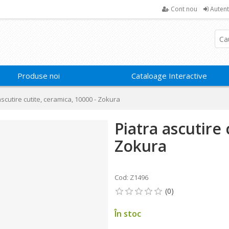
Cont nou
Autent
Produse noi
Cataloage Interactive
ascutire cutite, ceramica, 10000 - Zokura
Piatra ascutire 
Zokura
Cod: Z1496
În stoc