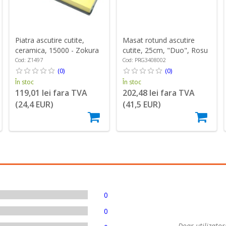
Piatra ascutire cutite,
Masat rotund ascutire
ceramica, 15000 - Zokura
cutite, 25cm, "Duo", Rosu
- Pirge
Cod: Z1497
Cod: PRG3408002
(0)
(0)
În stoc
În stoc
119,01 lei fara TVA
202,48 lei fara TVA
(24,4 EUR)
(41,5 EUR)
0
0
Doar utilizatori