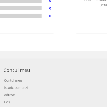
0
prod
0
0
Contul meu
Contul meu
Istoric comenzi
Adrese
Coș