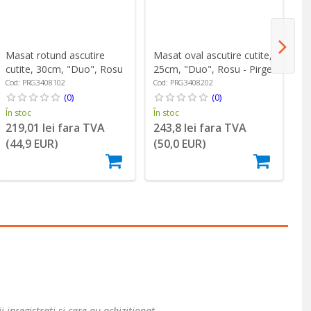
Masat rotund ascutire
Masat oval ascutire cutite,
Ma
cutite, 30cm, "Duo", Rosu
25cm, "Duo", Rosu - Pirge
21
- Pirge
Cod: PRG3408102
Cod: PRG3408202
Co
(0)
(0)
În stoc
În stoc
În
219,01 lei fara TVA
243,8 lei fara TVA
9
(44,9 EUR)
(50,0 EUR)
(
i inregistrati si care au achizitionat