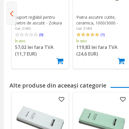
Suport reglabil pentru
Piatra ascutire cutite,
pietre de ascutit - Zokura
ceramica, 1000/3000 -
Zokura
Cod: Z1492
Cod: Z1493
(0)
(1)
În stoc
În stoc
57,02 lei fara TVA
119,83 lei fara TVA
(11,7 EUR)
(24,6 EUR)
Alte produse din aceeași categorie