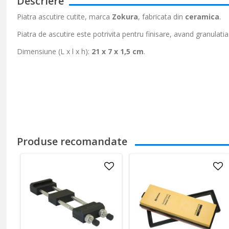
Descriere
Piatra ascutire cutite, marca
Zokura
, fabricata din
ceramica
.
Piatra de ascutire este potrivita pentru finisare, avand granulati
Dimensiune (L x l x h):
21 x 7 x 1,5 cm
.
Produse recomandate