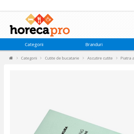
Categorii
Branduri
Categorii
Cutite de bucatarie
Ascutire cutite
Piatra 