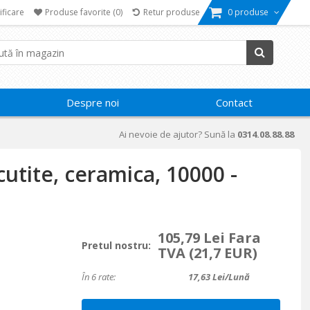
ificare
Produse favorite
(0)
Retur produse
0 produse
Despre noi
Contact
Ai nevoie de ajutor? Sună la
0314.08.88.88
cutite, ceramica, 10000 -
105,79 Lei Fara
Pretul nostru:
TVA
(21,7 EUR)
În 6 rate:
17,63
Lei/lună