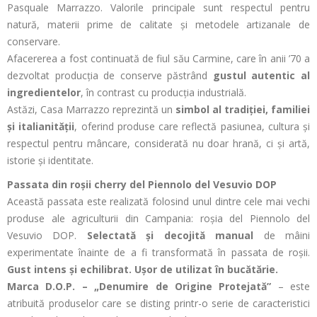
Pasquale Marrazzo. Valorile principale sunt respectul pentru
natură, materii prime de calitate și metodele artizanale de
conservare.
Afacererea a fost continuată de fiul său Carmine, care în anii ’70 a
dezvoltat producția de conserve păstrând
gustul autentic al
ingredientelor
, în contrast cu producția industrială.
Astăzi, Casa Marrazzo reprezintă un
simbol al tradiției, familiei
și italianității
, oferind produse care reflectă pasiunea, cultura și
respectul pentru mâncare, considerată nu doar hrană, ci și artă,
istorie și identitate.
Passata din roșii cherry del Piennolo del Vesuvio DOP
Această passata este realizată folosind unul dintre cele mai vechi
produse ale agriculturii din Campania: roșia del Piennolo del
Vesuvio DOP.
Selectată și decojită manual
de mâini
experimentate înainte de a fi transformată în passata de roșii.
Gust intens și echilibrat. Ușor de utilizat în bucătărie.
Marca D.O.P. – „Denumire de Origine Protejată”
– este
atribuită produselor care se disting printr-o serie de caracteristici