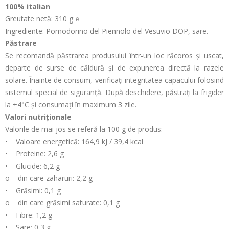
100% italian
Greutate netă: 310 g ℮
Ingrediente: Pomodorino del Piennolo del Vesuvio DOP, sare.
Păstrare
Se recomandă păstrarea produsului într-un loc răcoros și uscat,
departe de surse de căldură și de expunerea directă la razele
solare. Înainte de consum, verificați integritatea capacului folosind
sistemul special de siguranță. După deschidere, păstrați la frigider
la +4°C și consumați în maximum 3 zile.
Valori nutriționale
Valorile de mai jos se referă la 100 g de produs:
• Valoare energetică: 164,9 kJ / 39,4 kcal
• Proteine: 2,6 g
• Glucide: 6,2 g
o din care zaharuri: 2,2 g
• Grăsimi: 0,1 g
o din care grăsimi saturate: 0,1 g
• Fibre: 1,2 g
• Sare: 0,3 g