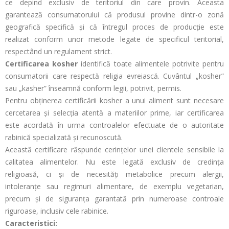
ce depind exclusiv de teritoriul din care provin. Aceasta
garantează consumatorului că produsul provine dintr-o zonă
geografică specifică și că întregul proces de producție este
realizat conform unor metode legate de specificul teritorial,
respectând un regulament strict.
Certificarea kosher
identifică toate alimentele potrivite pentru
consumatorii care respectă religia evreiască. Cuvântul „kosher”
sau „kasher” înseamnă conform legii, potrivit, permis.
Pentru obținerea certificării kosher a unui aliment sunt necesare
cercetarea și selecția atentă a materiilor prime, iar certificarea
este acordată în urma controalelor efectuate de o autoritate
rabinică specializată și recunoscută.
Această certificare răspunde cerințelor unei clientele sensibile la
calitatea alimentelor. Nu este legată exclusiv de credința
religioasă, ci și de necesități metabolice precum alergii,
intoleranțe sau regimuri alimentare, de exemplu vegetarian,
precum și de siguranța garantată prin numeroase controale
riguroase, inclusiv cele rabinice.
Caracteristici: