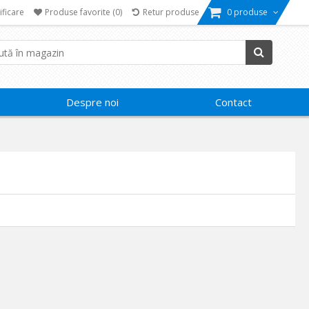
ificare
Produse favorite
(0)
Retur produse
0 produse
Despre noi
Contact