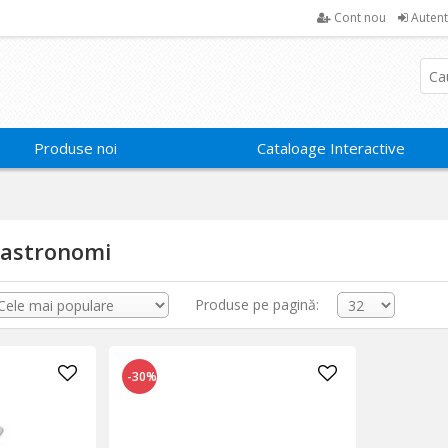
Cont nou
Autent
Produse noi
Cataloage Interactive
Gastronomi
Produse pe pagină:
-30%