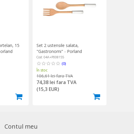
rtelan, 15
Set 2 ustensile salata,
orland
"Gastronomi" - Porland
Cod: 04A+P008155
(0)
În stoc
106,61 lei fara TVA
74,38 lei fara TVA
(15,3 EUR)
Contul meu