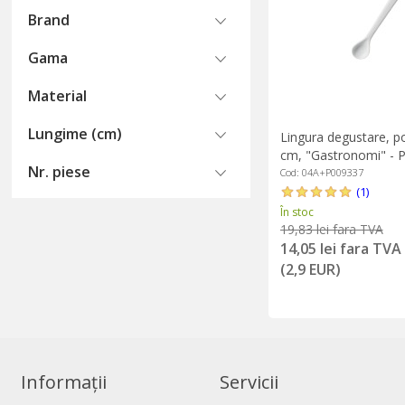
Brand
Gama
Material
Lungime (cm)
Lingura degustare, po
cm, "Gastronomi" - P
Nr. piese
Cod: 04A+P009337
(1)
În stoc
19,83 lei fara TVA
14,05 lei fara TVA
(2,9 EUR)
Informații
Servicii