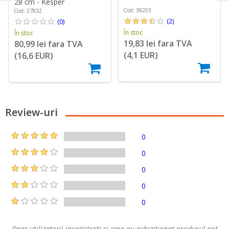
28 cm - Kesper
Cod: 38203
Cod: 27832
(2)
(0)
În stoc
În stoc
19,83 lei fara TVA
80,99 lei fara TVA
(4,1 EUR)
(16,6 EUR)
Review-uri
0
0
0
0
0
Doar utilizatorii inregistrati si care au achizitionat produsul pot