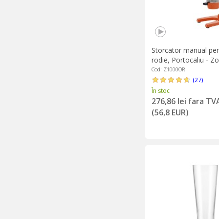
Storcator manual pent
rodie, Portocaliu - Z
Cod: Z1000OR
(27)
În stoc
276,86 lei fara TV
(56,8 EUR)