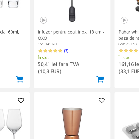
cla, 60ml,
Infuzor pentru ceai, inox, 18 cm -
Pahar whis
OXO
baza de ra
- Peugeot
Cod: 1410280
Cod: 266097
(3)
În stoc
În stoc
50,41 lei fara TVA
161,16 l
(10,3 EUR)
(33,1 EU