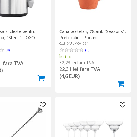
sa si cleste pentru
Cana portelan, 285ml, "Seasons",
nox, "SteeL" - OXO
Portocaliu - Porland
Cod: 04ALM001684
(0)
(0)
În stoc
32,23 lei fara TVA
ei fara TVA
22,31 lei fara TVA
R)
(4,6 EUR)