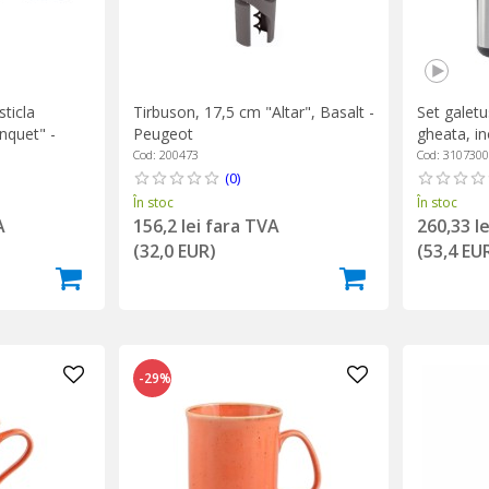
sticla
Tirbuson, 17,5 cm "Altar", Basalt -
Set galetu
anquet" -
Peugeot
gheata, i
Cod: 200473
Cod: 3107300
(0)
În stoc
În stoc
A
156,2 lei fara TVA
260,33 l
(32,0 EUR)
(53,4 EU
-29%