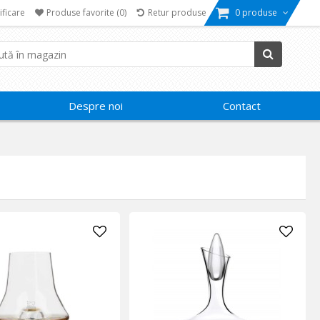
ificare
Produse favorite
(0)
Retur produse
0 produse
Despre noi
Contact