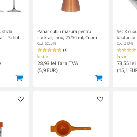
 sticla
Pahar dublu masura pentru
Set 8 cubu
na" - Schott
cocktail, inox, 25/50 ml, Cupru -
bauturilor
BarCraft
Cod: BCLLJIG
Cod: Z1348
(1)
În stoc
În stoc
A
28,93 lei fara TVA
73,55 le
(5,9 EUR)
(15,1 EU