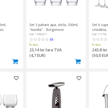
85ml,
Set 3 pahare apa, sticla, 330ml,
Set 6 cupe
vo
"Aurelia" - Borgonovo
cristalina
Zwiesel
Cod: 11000311
Cod: 111718
(0)
În stoc
În stoc
23,14 lei fara TVA
243,8 le
(4,7 EUR)
(50,0 EU