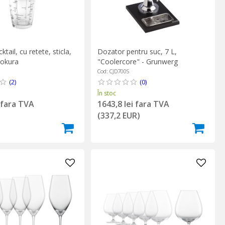
tail, cu retete, sticla,
Dozator pentru suc, 7 L,
Zokura
"Coolercore" - Grunwerg
Cod: CJD700S
(2)
(0)
În stoc
i fara TVA
1643,8 lei fara TVA
)
(337,2 EUR)