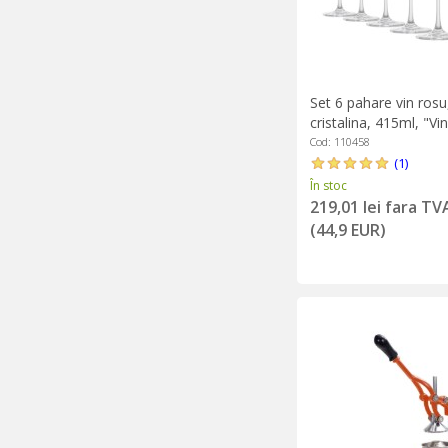
Set 6 pahare vin rosu,
cristalina, 415ml, "Vi
Zwiesel
Cod: 110458
(1)
În stoc
219,01 lei fara TV
(44,9 EUR)