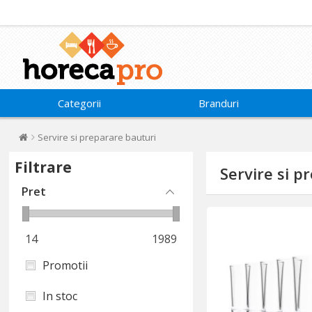
Categorii
Branduri
Servire si preparare bauturi
Filtrare
Servire si p
Pret
14
1989
Promotii
In stoc