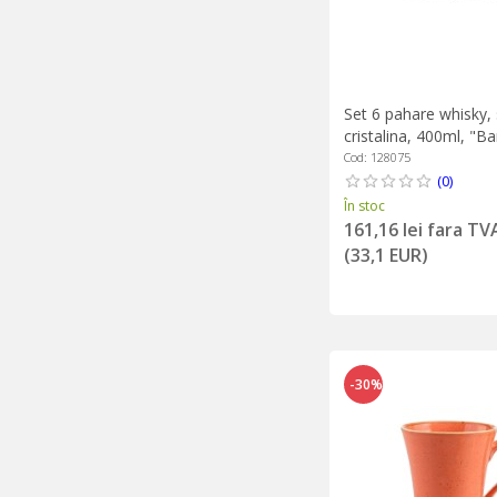
Set 6 pahare whisky, 
cristalina, 400ml, "B
Schott Zwiesel
Cod: 128075
(0)
În stoc
161,16 lei fara TV
(33,1 EUR)
-30%