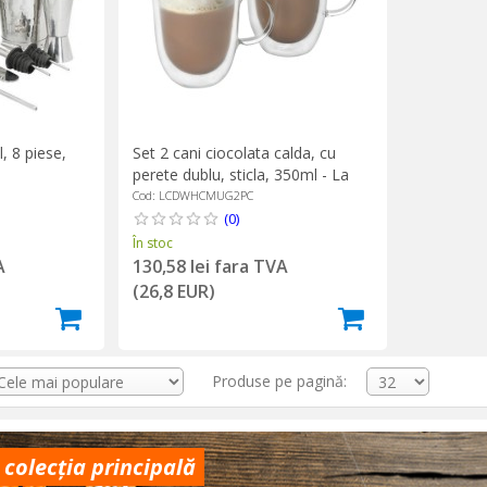
, 8 piese,
Set 2 cani ciocolata calda, cu
perete dublu, sticla, 350ml - La
Cafetiere
Cod: LCDWHCMUG2PC
(0)
În stoc
A
130,58 lei fara TVA
(26,8 EUR)
Produse pe pagină:
 colecția principală