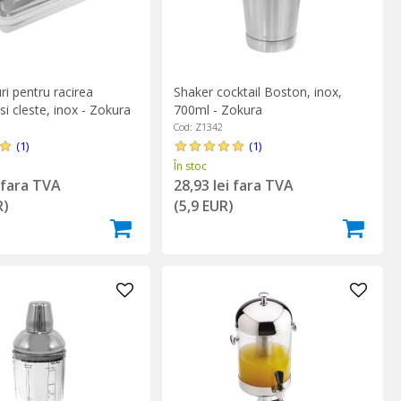
ri pentru racirea
Shaker cocktail Boston, inox,
 si cleste, inox - Zokura
700ml - Zokura
Cod: Z1342
(1)
(1)
În stoc
i fara TVA
28,93 lei fara TVA
R)
(5,9 EUR)