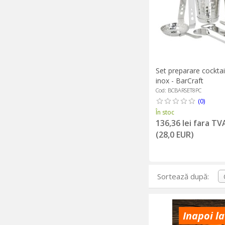
Set preparare cocktail
inox - BarCraft
Cod: BCBARSET8PC
(0)
În stoc
136,36 lei fara TV
(28,0 EUR)
Sortează după:
Inapoi la