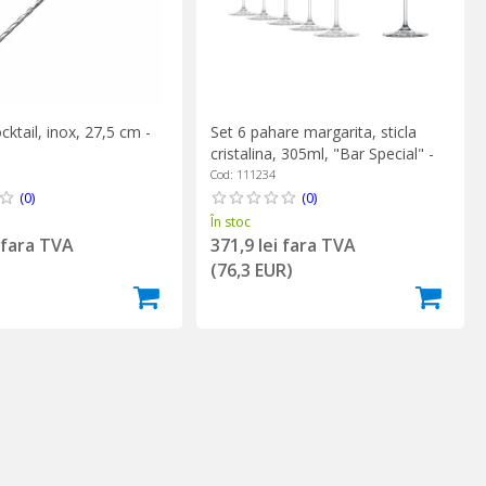
cktail, inox, 27,5 cm -
Set 6 pahare margarita, sticla
cristalina, 305ml, "Bar Special" -
Schott Zwiesel
Cod: 111234
(0)
(0)
În stoc
i fara TVA
371,9 lei fara TVA
)
(76,3 EUR)