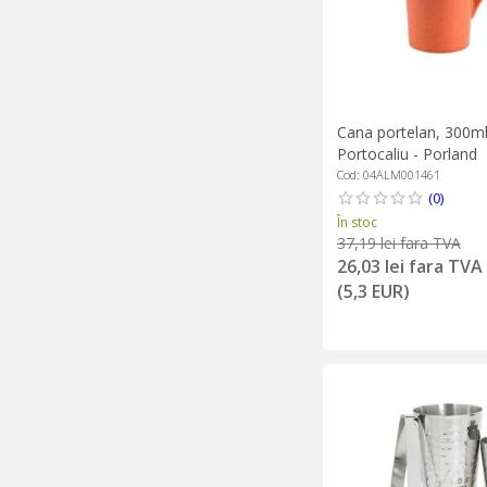
Cana portelan, 300ml
Portocaliu - Porland
Cod: 04ALM001461
(0)
În stoc
37,19 lei fara TVA
26,03 lei fara TVA
(5,3 EUR)