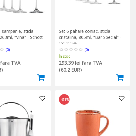
 sampanie, sticla
Set 6 pahare coniac, sticla
, 263ml, "Vina" - Schott
cristalina, 805ml, "Bar Special" -
Schott Zwiesel
Cod: 111946
(0)
(0)
În stoc
i fara TVA
293,39 lei fara TVA
R)
(60,2 EUR)
-31%