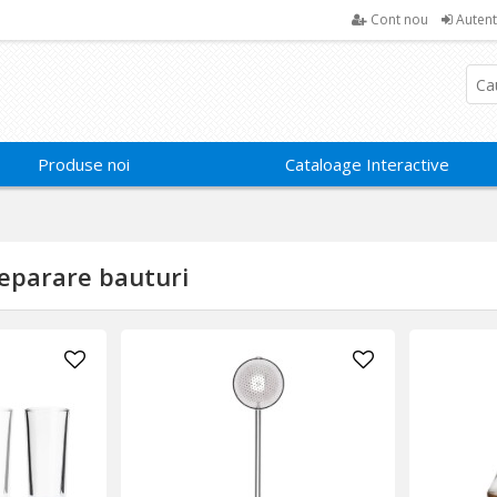
Cont nou
Autent
Produse noi
Cataloage Interactive
reparare bauturi