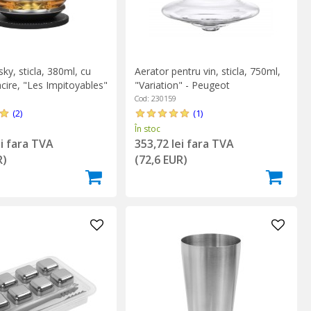
ky, sticla, 380ml, cu
Aerator pentru vin, sticla, 750ml,
cire, "Les Impitoyables"
"Variation" - Peugeot
Cod: 230159
(2)
(1)
În stoc
ei fara TVA
353,72 lei fara TVA
R)
(72,6 EUR)