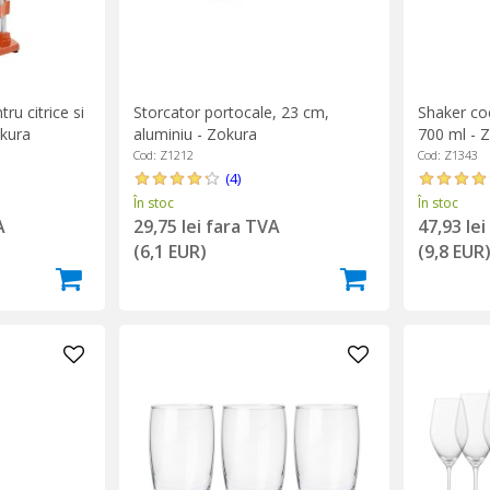
ru citrice si
Storcator portocale, 23 cm,
Shaker cock
okura
aluminiu - Zokura
700 ml - 
Cod: Z1212
Cod: Z1343
(4)
În stoc
În stoc
A
29,75 lei fara TVA
47,93 le
(6,1 EUR)
(9,8 EUR