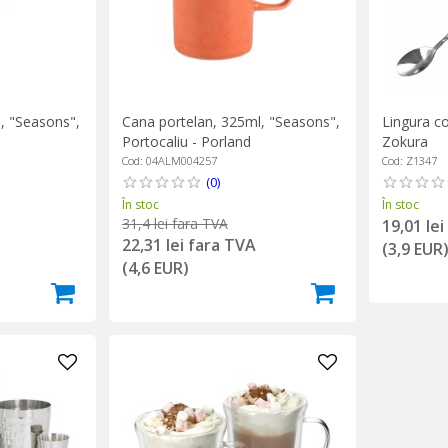
, "Seasons",
Cana portelan, 325ml, "Seasons",
Lingura co
Portocaliu - Porland
Zokura
Cod: 04ALM004257
Cod: Z1347
(0)
În stoc
În stoc
31,4 lei fara TVA
19,01 le
22,31 lei fara TVA
(3,9 EUR
(4,6 EUR)