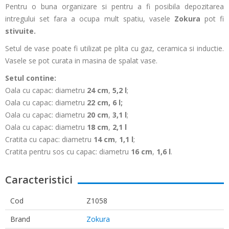
Pentru o buna organizare si pentru a fi posibila depozitarea
intregului set fara a ocupa mult spatiu, vasele
Zokura
pot fi
stivuite.
Setul de vase poate fi utilizat pe plita cu gaz, ceramica si inductie.
Vasele se pot curata in masina de spalat vase.
Setul contine:
Oala cu capac: diametru
24 cm
,
5,2
l
;
Oala cu capac: diametru
22 cm, 6 l;
Oala cu capac: diametru
20
cm
,
3,1 l
;
Oala cu capac: diametru
18
cm
,
2,1
l
Cratita cu capac: diametru
14
cm
,
1,1
l
;
Cratita pentru sos cu capac: diametru
16
cm
,
1,6 l
.
Caracteristici
Cod
Z1058
Brand
Zokura