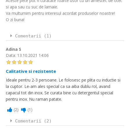
Aceste pete pot fi curatate foarte usor cu un amestec de otet
si apa sau cu suc de lamaie.
Va multumim pentru interesul acordat produselor noastre!
O zi buna!
Comentarii (1)
Adina S
Data:
13.10.2021 14:06
Calitative si rezistente
Ideale pentru 2-3 persoane. Le folosesc pe plita cu inductie si
la cuptor. Le-am ales special ca sa aiba dublu rol, avand
capacul tot din inox. Se curata bine cu detergentul special
pentru inox. Nu raman patate.
(
2
)
(
1
)
Comentarii (2)