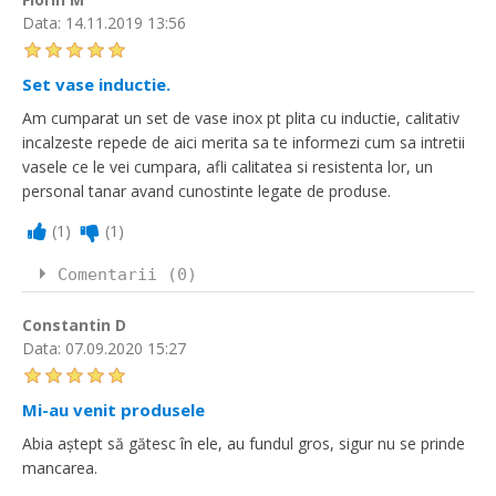
Data:
14.11.2019 13:56
Set vase inductie.
Am cumparat un set de vase inox pt plita cu inductie, calitativ
incalzeste repede de aici merita sa te informezi cum sa intretii
vasele ce le vei cumpara, afli calitatea si resistenta lor, un
personal tanar avand cunostinte legate de produse.
(
1
)
(
1
)
Comentarii (0)
Constantin D
Data:
07.09.2020 15:27
Mi-au venit produsele
Abia aștept să gătesc în ele, au fundul gros, sigur nu se prinde
mancarea.