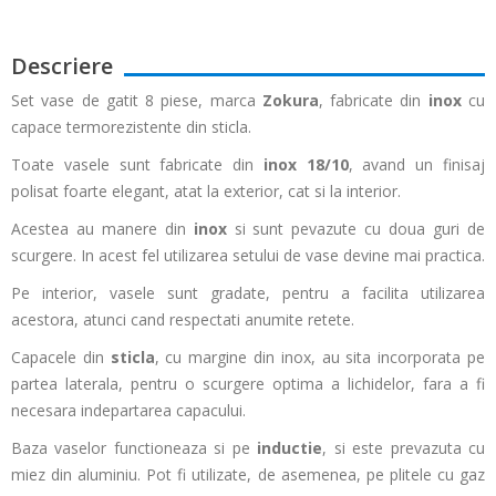
Descriere
Set vase de gatit 8 piese, marca
Zokura
,
fabricate din
inox
cu
capace termorezistente din sticla.
Toate vasele sunt fabricate din
inox 18/10
, avand un finisaj
polisat foarte elegant, atat la exterior, cat si la interior.
Acestea au manere din
inox
si sunt pevazute cu doua guri de
scurgere. In acest fel utilizarea setului de vase devine mai practica.
Pe interior, vasele sunt gradate, pentru a facilita utilizarea
acestora, atunci cand respectati anumite retete.
Capacele din
sticla
, cu margine din
inox, au sita incorporata pe
partea laterala, pentru o scurgere optima a lichidelor, fara a fi
necesara indepartarea capacului.
Baza vaselor functioneaza si pe
inductie
, si este prevazuta cu
miez din aluminiu. Pot fi utilizate, de asemenea, pe plitele cu gaz