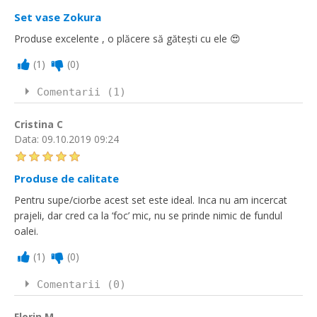
Set vase Zokura
Produse excelente , o plăcere să gătești cu ele 😍
(
1
)
(
0
)
Comentarii (1)
Cristina C
Data:
09.10.2019 09:24
Produse de calitate
Pentru supe/ciorbe acest set este ideal. Inca nu am incercat
prajeli, dar cred ca la ‘foc’ mic, nu se prinde nimic de fundul
oalei.
(
1
)
(
0
)
Comentarii (0)
Florin M