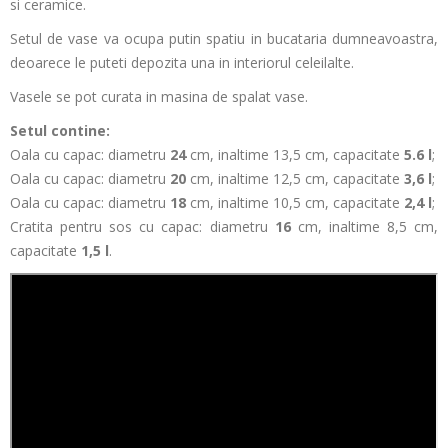
si ceramice.
Setul de vase va ocupa putin spatiu in bucataria dumneavoastra,
deoarece le puteti depozita una in interiorul celeilalte.
Vasele se pot curata in masina de spalat vase.
Setul contine:
Oala cu capac: diametru
24
cm, inaltime 13,5 cm, capacitate
5.6 l
;
Oala cu capac: diametru
20
cm, inaltime 12,5 cm, capacitate
3,6 l
;
Oala cu capac: diametru
18
cm, inaltime 10,5 cm, capacitate
2,4 l
;
Cratita pentru sos cu capac: diametru
16
cm, inaltime 8,5 cm,
capacitate
1,5 l
.