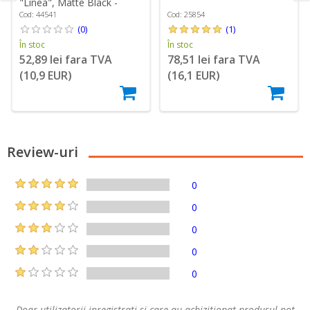
"Linea", Matte Black -
Peugeot
Cod: 44541
Cod: 25854
(0)
(1)
În stoc
În stoc
52,89 lei fara TVA
78,51 lei fara TVA
(10,9 EUR)
(16,1 EUR)
Review-uri
0
0
0
0
0
Doar utilizatorii inregistrati si care au achizitionat produsul pot