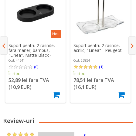
Nou
Suport pentru 2 rasnite,
Suport pentru 2 rasnite,
fara maner, bambus,
acrilic, "Linea" - Peugeot
"Linea", Matte Black -
Peugeot
Cod: 44541
Cod: 25854
(0)
(1)
În stoc
În stoc
52,89 lei fara TVA
78,51 lei fara TVA
(10,9 EUR)
(16,1 EUR)
Review-uri
0