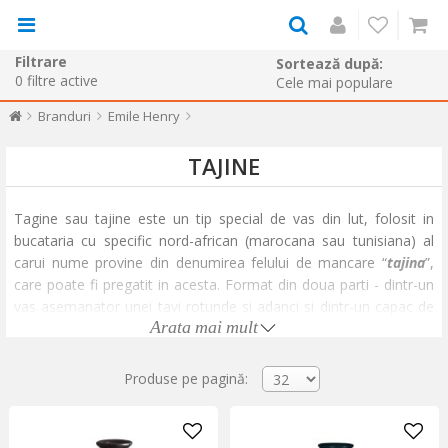
Filtrare
Sortează după:
0
filtre active
Branduri
Emile Henry
TAJINE
Tagine sau tajine este un tip special de vas din lut, folosit in
bucataria cu specific nord-african (marocana sau tunisiana) al
carui nume provine din denumirea felului de mancare “
tajina
”,
care poate fi pregatit in acesta. Format din doua parti - dintr-un
vas asemanator unei tavi rotunde si adanci si dintr-un capac de
Arata mai mult
forma conica, prevazut cu un maner la varf pentru o manevrare
usoara, permitand circulatia aburului in interiorul vasului – vasul
Tagine de la
Emile Henry
este creat din ceramica
Flame®
,
Produse pe pagină:
conceputa pentru a fi folosita in siguranta si la flacara, nu doar la
cuptor.