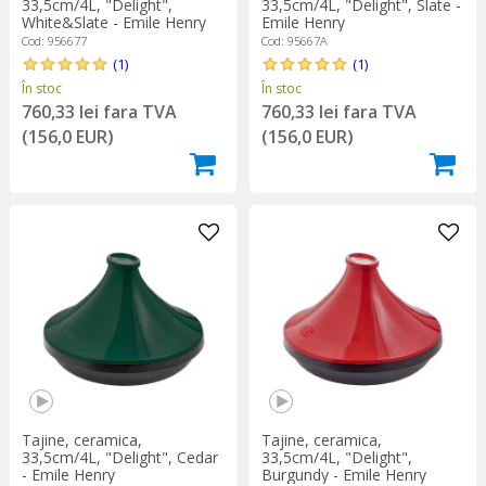
33,5cm/4L, "Delight",
33,5cm/4L, "Delight", Slate -
White&Slate - Emile Henry
Emile Henry
Cod: 956677
Cod: 95667A
(1)
(1)
În stoc
În stoc
760,33 lei fara TVA
760,33 lei fara TVA
(156,0 EUR)
(156,0 EUR)
Tajine, ceramica,
Tajine, ceramica,
33,5cm/4L, "Delight",
33,5cm/4L, "Delight", Cedar
Burgundy - Emile Henry
- Emile Henry