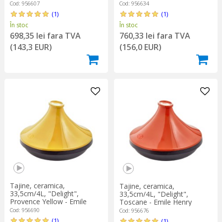
Cod: 956634
Cod: 956607
(1)
(1)
În stoc
În stoc
760,33 lei fara TVA
698,35 lei fara TVA
(156,0 EUR)
(143,3 EUR)
Tajine, ceramica,
Tajine, ceramica,
33,5cm/4L, "Delight",
33,5cm/4L, "Delight",
Provence Yellow - Emile
Toscane - Emile Henry
Henry
Cod: 956690
Cod: 956676
(1)
(1)