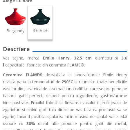
Alege Culoare
Belle-Ile
Burgundy
Descriere
Vas tajine, marca
Emile Henry
,
32,5 cm
diametru si
3,6
l
capacitate, fabricat din ceramica
FLAME®
.
Ceramica FLAME
® dezvoltata in laboratoarele Emile Henry
rezista pana la temperaturi de
290°C
si reuneste toate beneficiile
vaselor din ceramica de cea mai buna calitate care se pot pune pe
flacara: gatit perfect, respect pentru ingrediente, gusturi/arome
bine pastrate. Emailul folosit la finisarea vasului il protejeaza de
zgarieturi și ciobiri (poti taia direct pe vas fara ca produsul sa se
zgarie) facand posibila spalarea lui in masina de spalat vase. Mai
usoare cu
30%
decat alte produse pentru gatit din metal,