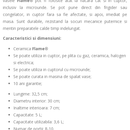
vasele
Flame®
pot fi folosite atat la flacara cat si in cuptor,
inclusiv la microunde. Se pot pune direct din frigider sau
congelator, in cuptor fara sa fie afectate, si apoi, imediat pe
masa. Sunt durabile, rezistand la socuri mecanice puternice si
mentin preparatele calde timp indelungat.
Caracteristici si dimensiuni:
Ceramica
Flame®
Se poate utiliza in cuptor, pe plita cu gaz
, ceramica, halogen
si electrica;
Se poate utiliza in cuptorul cu microunde;
Se poate curata in masina de spalat vase;
10 ani garantie;
Lungime:
32,5 cm;
Diametru interior: 30
cm;
Inaltime interioara:
7 cm;
Capacitate: 5 L;
Capacitate utilizabila: 3,6 L;
Numar de portii:
8-10.