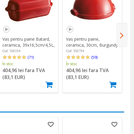
Vas pentru paine Batard,
Vas pentru paine,
Bo
ceramica, 39x16,5cm/4,5L,
ceramica, 30cm, Burgundy
22
Burgundy - Emile Henry
- Emile Henry
Em
Cod: 550334
Cod: 550734
Co
(71)
(59)
În stoc
În stoc
În
404,96 lei fara TVA
404,96 lei fara TVA
2
(83,1 EUR)
(83,1 EUR)
(