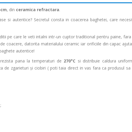
1 cm
, din
ceramica refractara
.
oase si autentice? Secretul consta in coacerea baghetei, care necesi
i pe care le veti intalni intr-un cuptor traditional pentru paine, fara 
e coacere, datorita materialului ceramic iar orificiile din capac ajuta
 baghete autentice!
 rezista pana la temperaturi de
270°C
si distribuie caldura unifo
za de zgarieturi și ciobiri ( poti taia direct in vas fara ca produsul sa
);