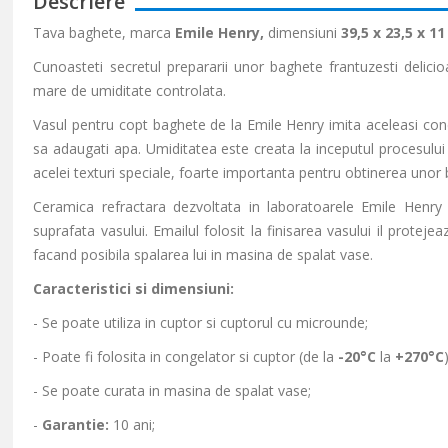
Descriere
Tava baghete, marca
Emile Henry,
dimensiuni
39,5 x 23,5 x 1
Cunoasteti secretul prepararii unor baghete frantuzesti delici
mare de umiditate controlata.
Vasul pentru copt baghete de la Emile Henry imita aceleasi conditi
sa adaugati apa. Umiditatea este creata la inceputul procesului d
acelei texturi speciale, foarte importanta pentru obtinerea unor
Ceramica refractara dezvoltata in laboratoarele Emile Henry
suprafata vasului. Emailul folosit la finisarea vasului il protejea
facand posibila spalarea lui in masina de spalat vase.
Caracteristici si dimensiuni:
- Se poate utiliza in cuptor si cuptorul cu microunde;
- Poate fi folosita in congelator si cuptor (de la
-20°C
la
+270°C
- Se poate curata in masina de spalat vase;
-
Garantie:
10 ani;