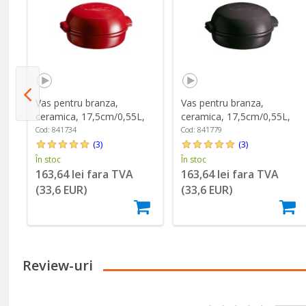
,
Vas pentru branza,
Vas pentru branza,
ceramica, 17,5cm/0,55L,
ceramica, 17,5cm/0,55L,
Burgundy - Emile Henry
Charcoal - Emile Henry
Cod: 841734
Cod: 841779
(3)
(3)
În stoc
În stoc
163,64 lei fara TVA
163,64 lei fara TVA
(33,6 EUR)
(33,6 EUR)
Review-uri