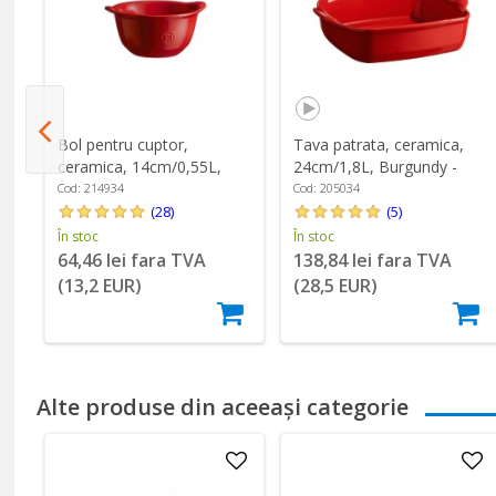
,
Bol pentru cuptor,
Tava patrata, ceramica,
ceramica, 14cm/0,55L,
24cm/1,8L, Burgundy -
Burgundy - Emile Henry
Emile Henry
Cod: 214934
Cod: 205034
(28)
(5)
În stoc
În stoc
64,46 lei fara TVA
138,84 lei fara TVA
(13,2 EUR)
(28,5 EUR)
Alte produse din aceeași categorie