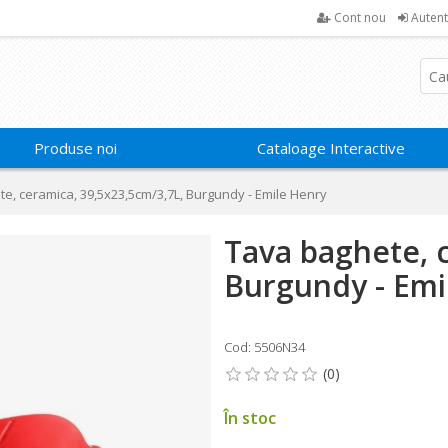
Cont nou
Autent
Produse noi
Cataloage Interactive
e, ceramica, 39,5x23,5cm/3,7L, Burgundy - Emile Henry
Tava baghete, 
Burgundy - Emi
Cod: 5506N34
În stoc