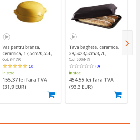
Vas pentru branza,
Tava baghete, ceramica,
Va
ceramica, 17,5cm/0,55L,
39,5x23,5cm/3,7L,
ce
Provence Yellow - Emile
Charcoal - Emile Henry
2
Cod: 841790
Cod: 5506N79
Co
Henry
Bu
(3)
(0)
În stoc
În stoc
În
155,37 lei fara TVA
454,55 lei fara TVA
3
(31,9 EUR)
(93,3 EUR)
(