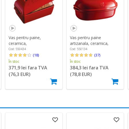
Vas pentru paine,
Vas pentru paine
ceramica,
artizanala, ceramica,
28x15x12cm/1,8L,
34x22x15cm, Burgundy -
Cod: 550434
Cod: 550134
Burgundy - Emile Henry
Emile Henry
(18)
(37)
În stoc
În stoc
371,9 lei fara TVA
384,3 lei fara TVA
(76,3 EUR)
(78,8 EUR)