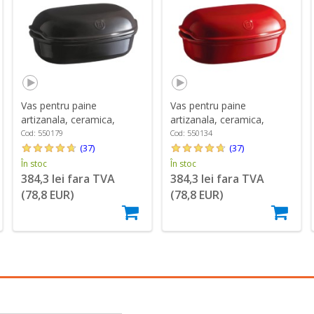
Vas pentru paine
Vas pentru paine
artizanala, ceramica,
artizanala, ceramica,
34x22x15cm, Charcoal -
34x22x15cm, Burgundy -
Cod: 550179
Cod: 550134
Emile Henry
Emile Henry
(37)
(37)
În stoc
În stoc
384,3 lei fara TVA
384,3 lei fara TVA
(78,8 EUR)
(78,8 EUR)