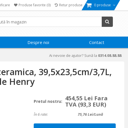
ificare
Produse favorite
(0)
Retur produse
0 produse
Despre noi
Contact
Ai nevoie de ajutor? Sună la
0314.08.88.88
ceramica, 39,5x23,5cm/3,7L,
le Henry
454,55 Lei Fara
Pretul nostru:
TVA
(93,3 EUR)
În 6 rate:
75,76
Lei/lună