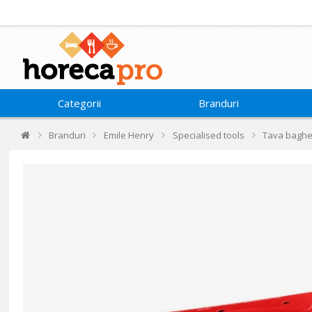
Categorii
Branduri
Branduri
Emile Henry
Specialised tools
Tava baghet