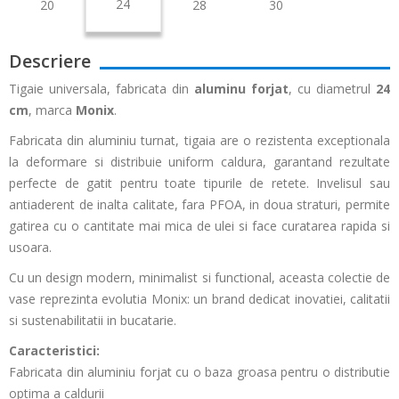
24
20
28
30
Descriere
Tigaie universala, fabricata din
aluminu forjat
, cu diametrul
24
cm
, marca
Monix
.
Fabricata din aluminiu turnat, tigaia are o rezistenta exceptionala
la deformare si distribuie uniform caldura, garantand rezultate
perfecte de gatit pentru toate tipurile de retete. Invelisul sau
antiaderent de inalta calitate, fara PFOA, in doua straturi, permite
gatirea cu o cantitate mai mica de ulei si face curatarea rapida si
usoara.
Cu un design modern, minimalist si functional, aceasta colectie de
vase reprezinta evolutia Monix: un brand dedicat inovatiei, calitatii
si sustenabilitatii in bucatarie.
Caracteristici:
Fabricata din aluminiu forjat cu o baza groasa pentru o distributie
optima a caldurii