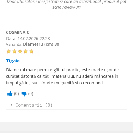
Doar utilizatorii inregistrati si care au achizitionat produsul pot
scrie review-uri
COSMINA C
Data:
14.07.2026 22:28
Diametru (cm) 30
Varianta:
Tigaie
Diametrul mare permite gătitul practic, este foarte ușor de
curățat datorită calității materialului, nu aderă mâncarea în
timpul gătirii, sunt foarte mulțumită și o recomand.
(
0
)
(
0
)
Comentarii (0)