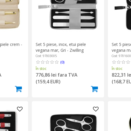
 piele crem -
Set 5 piese, inox, etui piele
Set 5 piese
vegana mar, Gri - Zwilling
vegana ma
PREMIUM
PREMIUM
Cod: 97003005
Cod: 970160
(0)
În stoc
În stoc
A
776,86 lei fara TVA
822,31 l
(159,4 EUR)
(168,7 E