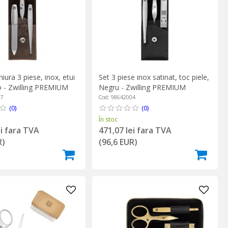
iura 3 piese, inox, etui
Set 3 piese inox satinat, toc piele,
o - Zwilling PREMIUM
Negru - Zwilling PREMIUM
07
Cod: 98642004
(0)
(0)
În stoc
ei fara TVA
471,07 lei fara TVA
R)
(96,6 EUR)