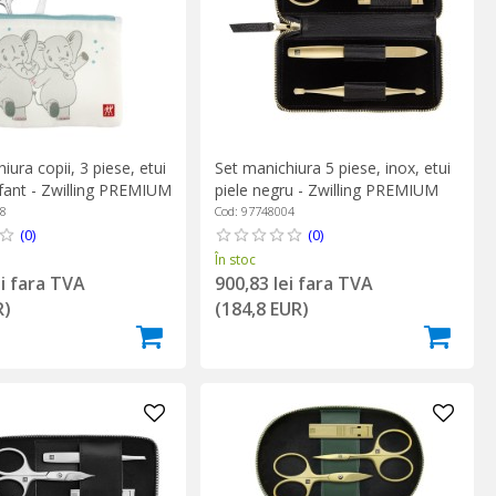
iura copii, 3 piese, etui
Set manichiura 5 piese, inox, etui
fant - Zwilling PREMIUM
piele negru - Zwilling PREMIUM
08
Cod: 97748004
(0)
(0)
În stoc
ei fara TVA
900,83 lei fara TVA
R)
(184,8 EUR)