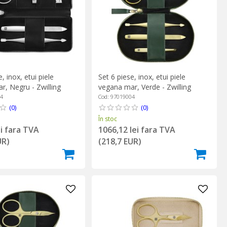
, inox, etui piele
Set 6 piese, inox, etui piele
r, Negru - Zwilling
vegana mar, Verde - Zwilling
PREMIUM
04
Cod: 97019004
(0)
(0)
În stoc
ei fara TVA
1066,12 lei fara TVA
UR)
(218,7 EUR)