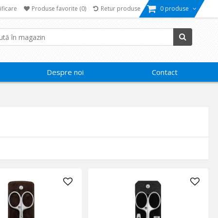
ificare
Produse favorite
(0)
Retur produse
0 produse
Despre noi
Contact