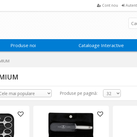
Cont nou
Autent
Produse noi
Cataloage Interactive
EMIUM
EMIUM
Produse pe pagină: