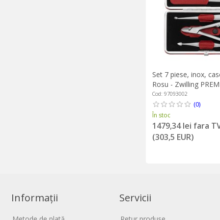
Set 7 piese, inox, cas
Rosu - Zwilling PRE
Cod: 97093002
(0)
În stoc
1479,34 lei fara T
(303,5 EUR)
Informații
Servicii
Metode de plată
Retur produse