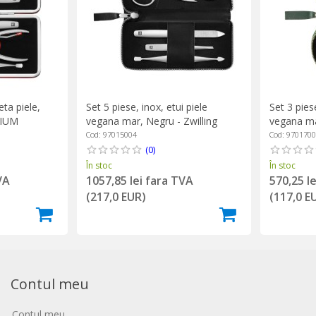
eta piele,
Set 5 piese, inox, etui piele
Set 3 piese
MIUM
vegana mar, Negru - Zwilling
vegana mar
PREMIUM
PREMIUM
Cod: 97015004
Cod: 970170
(0)
În stoc
În stoc
VA
1057,85 lei fara TVA
570,25 l
(217,0 EUR)
(117,0 E
Contul meu
Contul meu