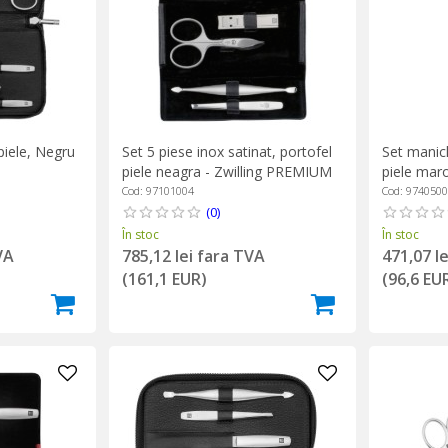
piele, Negru
Set 5 piese inox satinat, portofel
Set manich
piele neagra - Zwilling PREMIUM
piele mar
Cod: 97101004
Cod: 974050
(0)
În stoc
În stoc
VA
785,12 lei fara TVA
471,07 l
(161,1 EUR)
(96,6 EU