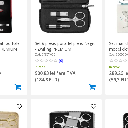
at, portofel
Set 6 piese, portofel piele, Negru
Set manich
g PREMIUM
- Zwilling PREMIUM
model ele
Cod: 97374007
Cod: 970900
(0)
În stoc
În stoc
A
900,83 lei fara TVA
289,26 l
(184,8 EUR)
(59,3 EU