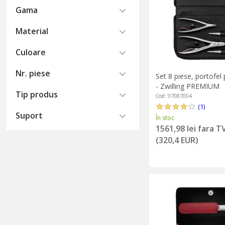
Gama
Material
Culoare
Nr. piese
Set 8 piese, portofel 
- Zwilling PREMIUM
Tip produs
Cod: 97087004
(1)
Suport
În stoc
1561,98 lei fara T
(320,4 EUR)