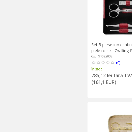
Set 5 piese inox satin
piele rosie - Zwillin
Cod: 97092002
(0)
În stoc
785,12 lei fara TV
(161,1 EUR)