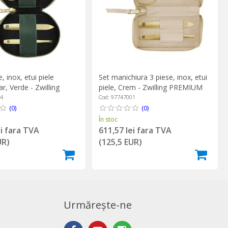
, inox, etui piele
Set manichiura 3 piese, inox, etui
, Verde - Zwilling
piele, Crem - Zwilling PREMIUM
04
Cod: 97747001
(0)
(0)
În stoc
ei fara TVA
611,57 lei fara TVA
UR)
(125,5 EUR)
Urmărește-ne