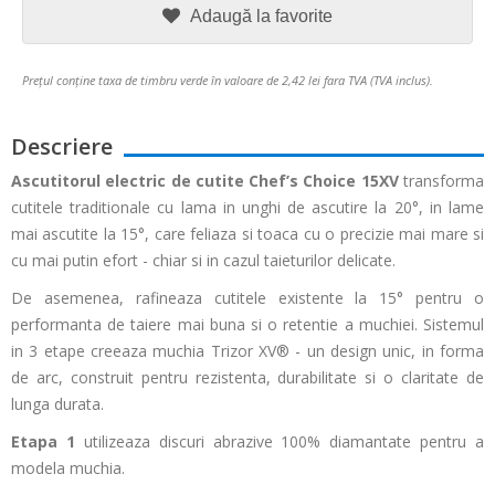
Adaugă la favorite
Prețul conține taxa de timbru verde în valoare de 2,42 lei fara TVA (TVA inclus).
Descriere
Ascutitorul electric de cutite Chef’s Choice 15XV
transforma
cutitele traditionale cu lama in unghi de ascutire la 20°, in lame
mai ascutite la 15°, care feliaza si toaca cu o precizie mai mare si
cu mai putin efort - chiar si in cazul taieturilor delicate.
De asemenea, rafineaza cutitele existente la 15° pentru o
performanta de taiere mai buna si o retentie a muchiei. Sistemul
in 3 etape creeaza muchia Trizor XV® - un design unic, in forma
de arc, construit pentru rezistenta, durabilitate si o claritate de
lunga durata.
Etapa 1
utilizeaza discuri abrazive 100% diamantate pentru a
modela muchia.