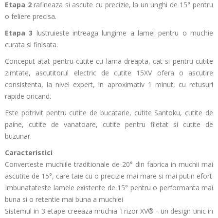
Etapa 2
rafineaza si ascute cu precizie, la un unghi de 15° pentru
o feliere precisa.
Etapa 3
lustruieste intreaga lungime a lamei pentru o muchie
curata si finisata.
Conceput atat pentru cutite cu lama dreapta, cat si pentru cutite
zimtate, ascutitorul electric de cutite 15XV ofera o ascutire
consistenta, la nivel expert, in aproximativ 1 minut, cu retusuri
rapide oricand.
Este potrivit pentru cutite de bucatarie, cutite Santoku, cutite de
paine, cutite de vanatoare, cutite pentru filetat si cutite de
buzunar.
Caracteristici
Converteste muchiile traditionale de 20° din fabrica in muchii mai
ascutite de 15°, care taie cu o precizie mai mare si mai putin efort
Imbunatateste lamele existente de 15° pentru o performanta mai
buna si o retentie mai buna a muchiei
Sistemul in 3 etape creeaza muchia Trizor XV® - un design unic in