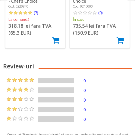
- Chef's Choice
Choice
Cod: 0220840
Cod: 0215000
(7)
(0)
La comandă
În stoc
318,18 lei fara TVA
735,54 lei fara TVA
(65,3 EUR)
(150,9 EUR)
Review-uri
0
0
0
0
0
Doar utilizatorii inregistrati si care au achizitionat produsul pot