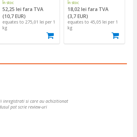
În stoc
În stoc
În
52,25 lei fara TVA
18,02 lei fara TVA
1
(10,7 EUR)
(3,7 EUR)
(
equates to 275,01 lei per 1
equates to 45,05 lei per 1
eq
kg
kg
k
i inregistrati si care au achizitionat
usul pot scrie review-uri