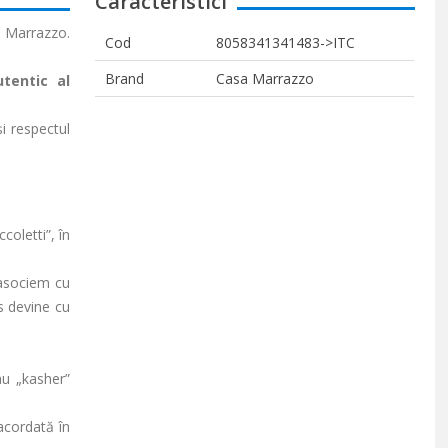
Caracteristici
e Marrazzo.
Cod
8058341341483->ITC
Brand
Casa Marrazzo
tentic al
i respectul
coletti”, în
 asociem cu
ns devine cu
au „kasher”
 acordată în