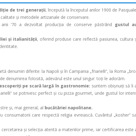
diție de trei generații
, începută la începutul anilor 1900 de Pasqual
e calitate și metodele artizanale de conservare.
 anii ’70 a dezvoltat producția de conserve păstrând
gustul au
iei și italianității
, oferind produse care reflectă pasiunea, cultura ș
dentitate.
 denumiri diferite: la Napoli și în Campania „friarielli”, la Roma „broc
t de denumirea folosită, adevărul este unul singur: toți le adorăm.
escoperiți pe scară largă în gastronomie:
suntem obișnuiți să îi
iarielli” se potrivesc perfect și cu pizza gourmet, unde gustul lor inte
tre și, mai general, al
bucătăriei napolitane.
tru consumatorii care respectă religia evreiască. Cuvântul „kosher” s
cercetarea și selecția atentă a materiilor prime, iar certificarea este