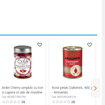
Ardei Cherry umpluti cu ton
Rosii pelati Datterini, 400 g
Ro
si capere in ulei de masline
- Armando
Da
extravirgin, 190 g - Oilalá
Cod: 8053677563790
Cod: 8005709208124
Co
(0)
(0)