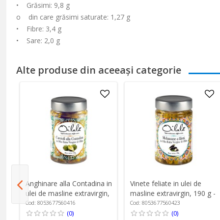
• Grăsimi: 9,8 g
o din care grăsimi saturate: 1,27 g
• Fibre: 3,4 g
• Sare: 2,0 g
Alte produse din aceeași categorie
u
Anghinare alla Contadina in
Vinete feliate in ulei de
ulei de masline extravirgin,
masline extravirgin, 190 g -
190 g - Oilalá
Oilalá
Cod: 8053677560416
Cod: 8053677560423
(0)
(0)