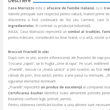
Descriere
Casa Marrazzo
este o
afacere de familie italiană
, cu o
tra
Valorile principale sunt respectul pentru natură, materii prime d
Afacererea a fost continuată de fiul său Carmine, care în
ingredientelor
, în contrast cu producția industrială.
Astăzi, Casa Marrazzo reprezintă un
simbol al tradiției, famil
pentru mâncare, considerată nu doar hrană, ci și artă, istorie și i
Broccoli friarielli în ulei
După cum se știe, aceste inflorescențe ale frunzelor de napi poartă
Toscana „rapini”, iar în Puglia „cime di rapa”. Pe scurt, indiferen
„Friarielli”, născuți ca „hrană săracă” a țării noastre, au fost
red
cârnați de porc, însă astăzi, pentru a ține pasul cu vremurile, „fr
siguranță elementul dominant.
„Friarielli” reprezintă
un produs de excelență
al companiei noas
Certificarea kosher
identifică toate alimentele potrivite pen
înseamnă conform legii, potrivit, permis.
Pentru obținerea certificării kosher a unui aliment sunt necesare 