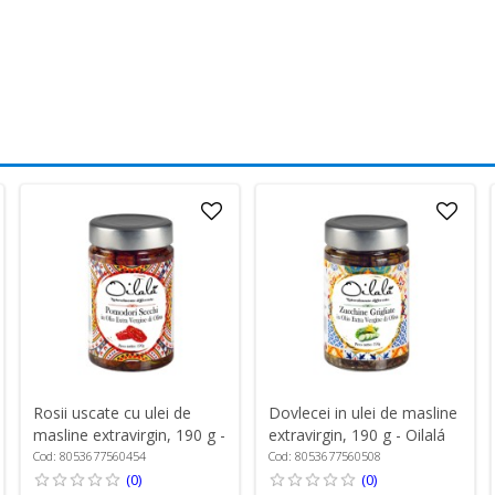
Rosii uscate cu ulei de
Dovlecei in ulei de masline
masline extravirgin, 190 g -
extravirgin, 190 g - Oilalá
Oilalá
Cod: 8053677560454
Cod: 8053677560508
(0)
(0)