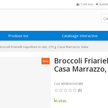
Cont nou
Autent
Produse noi
Cataloage Interactive
Broccoli Friarielli napolitani in ulei, 210 g, Casa Marrazzo, Italia
Broccoli Friariel
Nou
Casa Marrazzo, 
Cod: 8058341341483
În stoc