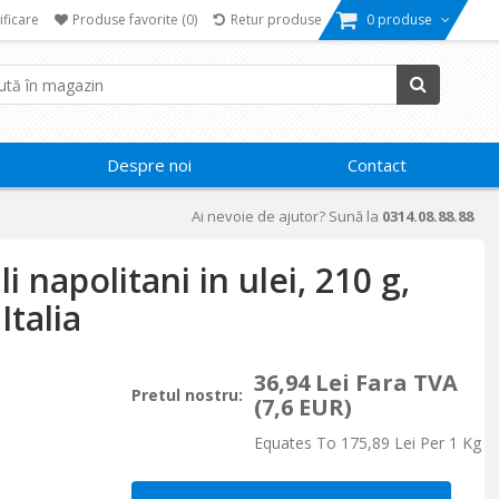
ificare
Produse favorite
(0)
Retur produse
0 produse
Despre noi
Contact
Ai nevoie de ajutor? Sună la
0314.08.88.88
li napolitani in ulei, 210 g,
Italia
36,94 Lei Fara TVA
Pretul nostru:
(7,6 EUR)
Equates To 175,89 Lei Per 1 Kg