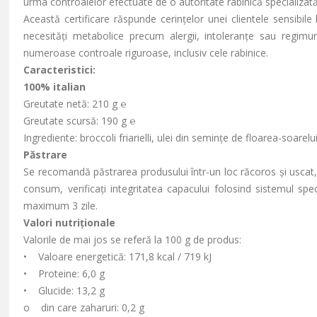
urma controalelor efectuate de o autoritate rabinică specializat
Această certificare răspunde cerințelor unei clientele sensibile 
necesități metabolice precum alergii, intoleranțe sau regimu
numeroase controale riguroase, inclusiv cele rabinice.
Caracteristici:
100% italian
Greutate netă: 210 g ℮
Greutate scursă: 190 g ℮
Ingrediente: broccoli friarielli, ulei din semințe de floarea-soarelui
Păstrare
Se recomandă păstrarea produsului într-un loc răcoros și uscat, 
consum, verificați integritatea capacului folosind sistemul spe
maximum 3 zile.
Valori nutriționale
Valorile de mai jos se referă la 100 g de produs:
• Valoare energetică: 171,8 kcal / 719 kJ
• Proteine: 6,0 g
• Glucide: 13,2 g
o din care zaharuri: 0,2 g