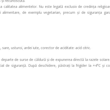
ă și recunoscută.
la calitatea alimentelor. Nu este legată exclusiv de credința religioas
ri alimentare, de exemplu vegetarian, precum și de siguranța gar
, sare, usturoi, ardei iute, corector de aciditate: acid citric.
departe de surse de căldură și de expunerea directă la razele solare.
cial de siguranță. După deschidere, păstrați la frigider la +4°C și c