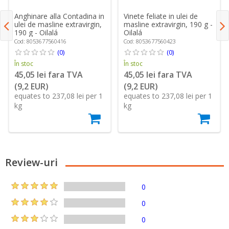
Anghinare alla Contadina in
Vinete feliate in ulei de
ulei de masline extravirgin,
masline extravirgin, 190 g -
190 g - Oilalá
Oilalá
Cod: 8053677560416
Cod: 8053677560423
(0)
(0)
În stoc
În stoc
45,05 lei fara TVA
45,05 lei fara TVA
(9,2 EUR)
(9,2 EUR)
equates to 237,08 lei per 1
equates to 237,08 lei per 1
kg
kg
Review-uri
0
0
0