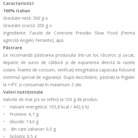
Caracteristici:
100% italian
Greutate netă: 300 g ℮
Greutate scursă: 200 g ℮
Ingrediente: Fasole de Controne Presidio Slow Food (Ferma
agricolă Angelo Ferrante), apă.
Păstrare
Se recomandă păstrarea produsului într-un loc răcoros și uscat,
departe de surse de căldură și de expunerea directă la razele
solare. Înainte de consum, verificați integritatea capacului folosind
sistemul special de siguranță. După deschidere, păstrați la frigider
la +4°C și consumați în maximum 3 zile.
Valori nutriționale
Valorile de mai jos se referă la 100 g de produs:
• Valoare energetică: 105,8 kcal / 442,6 kJ
• Proteine: 6,1 g
• Glucide: 14,0 g
o din care zaharuri: 0,0 g
• Grăsimi: 0,5 g