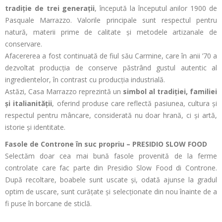
tradiție de trei generații
, începută la începutul anilor 1900 de
Pasquale Marrazzo. Valorile principale sunt respectul pentru
natură, materii prime de calitate și metodele artizanale de
conservare.
Afacererea a fost continuată de fiul său Carmine, care în anii ’70 a
dezvoltat producția de conserve păstrând gustul autentic al
ingredientelor, în contrast cu producția industrială.
Astăzi, Casa Marrazzo reprezintă un
simbol al tradiției, familiei
și italianității
, oferind produse care reflectă pasiunea, cultura și
respectul pentru mâncare, considerată nu doar hrană, ci și artă,
istorie și identitate.
Fasole de Controne în suc propriu – PRESIDIO SLOW FOOD
Selectăm doar cea mai bună fasole provenită de la ferme
controlate care fac parte din Presidio Slow Food di Controne.
După recoltare, boabele sunt uscate și, odată ajunse la gradul
optim de uscare, sunt curățate și selecționate din nou înainte de a
fi puse în borcane de sticlă.