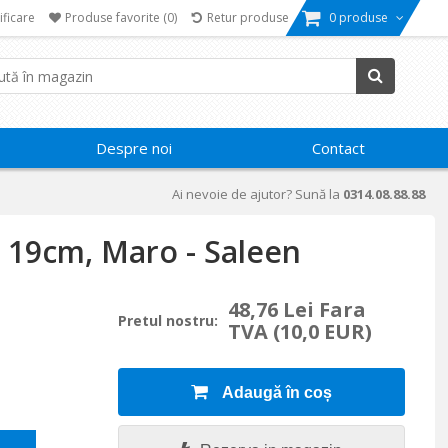
ificare
Produse favorite
(0)
Retur produse
0 produse
Despre noi
Contact
Ai nevoie de ajutor? Sună la
0314.08.88.88
x 19cm, Maro - Saleen
48,76 Lei Fara
Pretul nostru:
TVA
(10,0 EUR)
Adaugă în coș