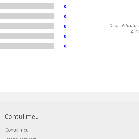
0
0
Doar utilizatori
0
prod
0
0
Contul meu
Contul meu