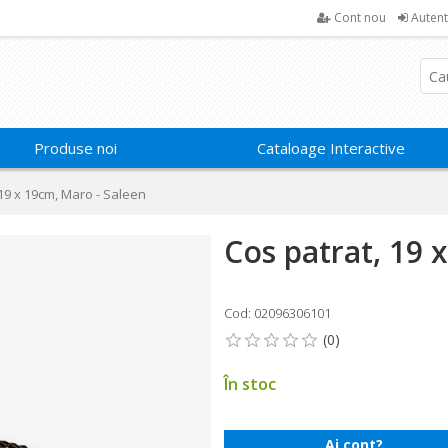
Cont nou
Autent
Produse noi
Cataloage Interactive
 19 x 19cm, Maro - Saleen
Cos patrat, 19 
Cod: 02096306101
În stoc
Ai cont?