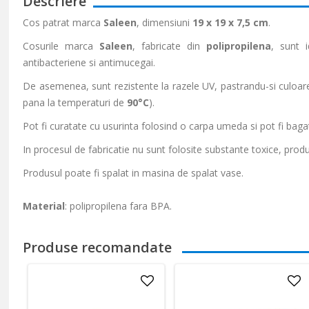
Descriere
Cos patrat marca
Saleen
, dimensiuni
19 x 19 x 7,5 cm
.
Cosurile marca
Saleen
, fabricate din
polipropilena
, sunt i
antibacteriene si antimucegai.
De asemenea, sunt rezistente la razele UV, pastrandu-si culoarea
pana la temperaturi de
90°C
).
Pot fi curatate cu usurinta folosind o carpa umeda si pot fi baga
In procesul de fabricatie nu sunt folosite substante toxice, produ
Produsul poate fi spalat in masina de spalat vase.
Material
: polipropilena fara BPA.
Produse recomandate