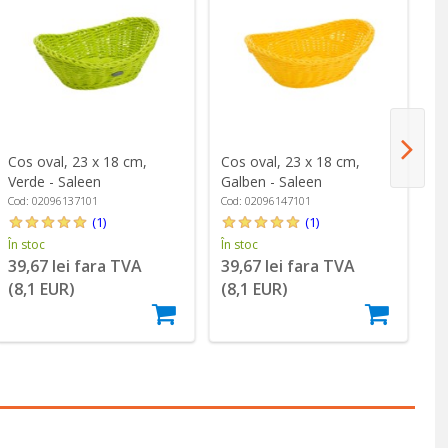
Cos oval, 23 x 18 cm,
Cos oval, 23 x 18 cm,
Co
Verde - Saleen
Galben - Saleen
x 
Cod: 02096137101
Cod: 02096147101
Co
(1)
(1)
În stoc
În stoc
În
39,67 lei fara TVA
39,67 lei fara TVA
4
(8,1 EUR)
(8,1 EUR)
(