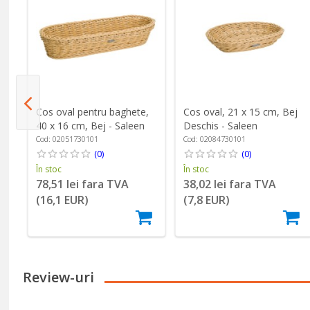
Cos oval pentru baghete,
Cos oval, 21 x 15 cm, Bej
s
40 x 16 cm, Bej - Saleen
Deschis - Saleen
Cod: 02051730101
Cod: 02084730101
(0)
(0)
În stoc
În stoc
78,51 lei fara TVA
38,02 lei fara TVA
(16,1 EUR)
(7,8 EUR)
Review-uri