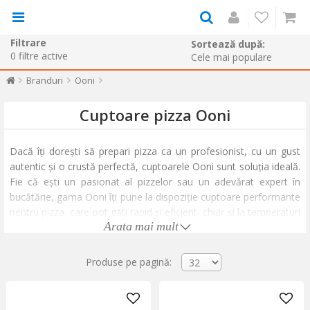
Filtrare
Sortează după:
0
filtre active
Branduri
Ooni
Cuptoare pizza Ooni
Dacă îți dorești să prepari pizza ca un profesionist, cu un gust
autentic și o crustă perfectă, cuptoarele Ooni sunt soluția ideală.
Fie că ești un pasionat al pizzelor sau un adevărat expert în
bucătărie, gama Ooni îți pune la dispoziție cuptoare performante
pentru pizza, care pot găti rapid și eficient, chiar și la temperaturi
Arata mai mult
extrem de ridicate. De la
Ooni Koda 12
la
Ooni Koda 16
, toate
modelele sunt concepute pentru a oferi rezultate excelente,
acoperind o gamă largă de nevoi pentru iubitorii de pizza.
Produse pe pagină:
Explorează gama noastră de cuptoare pentru pizza Ooni și află
care este modelul perfect pentru a-ți transforma grădina sau