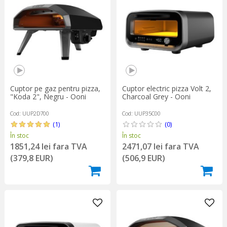
terasa într-o pizzerie autentică. Indiferent dacă alegi un cuptor
pe gaz sau pe lemne, cuptoarele Ooni sunt ideale pentru gătirea
rapidă a pizzelor, economisind timp și aducând un plus de
savoare fiecărei rețete.
Cuptor pe gaz pentru pizza,
Cuptor electric pizza Volt 2,
"Koda 2", Negru - Ooni
Charcoal Grey - Ooni
Cod: UUP2D700
Cod: UUP35C00
(1)
(0)
În stoc
În stoc
1851,24 lei fara TVA
2471,07 lei fara TVA
(379,8 EUR)
(506,9 EUR)