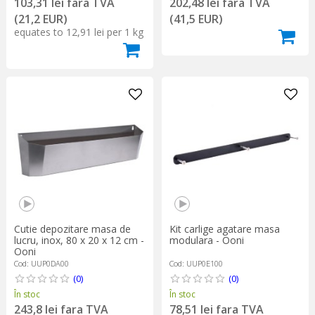
103,31 lei fara TVA
202,48 lei fara TVA
(21,2 EUR)
(41,5 EUR)
equates to 12,91 lei per 1 kg
Cutie depozitare masa de
Kit carlige agatare masa
lucru, inox, 80 x 20 x 12 cm -
modulara - Ooni
Ooni
Cod: UUP0DA00
Cod: UUP0E100
(0)
(0)
În stoc
În stoc
243,8 lei fara TVA
78,51 lei fara TVA