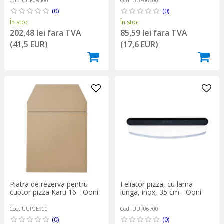
Cod: UUP0A400
Cod: UUP06200
(0)
(0)
În stoc
În stoc
202,48 lei fara TVA
85,59 lei fara TVA
(41,5 EUR)
(17,6 EUR)
Piatra de rezerva pentru
Feliator pizza, cu lama
cuptor pizza Karu 16 - Ooni
lunga, inox, 35 cm - Ooni
Cod: UUP0E900
Cod: UUP06700
(0)
(0)