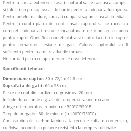
Pentru a curata exteriorul: Lasati cuptorul sa se raceasca complet
si folositi un prosop uscat de hartie pentru a indeparta funinginea.
Pentru petele mai dure, curatati cu apa si sapun si uscati imediat.
Pentru a curata piatra de copt: Lasati cuptorul sa se raceasca
complet. Indepartati resturile incapatanate de mancare cu peria
pentru cuptor Ooni. Reintoarceti piatra si reintroduceti-o in cuptor
pentru urmatoare sesiune de gatit. Caldura cuptorului va fi
suficienta pentru a arde reziduurile ramase.
Nu curatati piatra cu apa, deoarece o va deteriora.
Specificatii tehnice:
Dimensiune cuptor:
80 x 72,2 x 42,8 cm
Suprafata de gatit:
60 x 53 cm
Pietre de copt din cordierit cu grosimea 20 mm
Include doua sonde digitale de temperatura pentru carne
Atinge o temperatura maxima de 500°C/950°F
Timp de pregatire: 30 de minute (la 400°C/750°C)
Carcasa din otel carbon laminata la rece de calitate comerciala,
cu finisaj acoperit cu pulbere rezistenta la temperaturi inalte