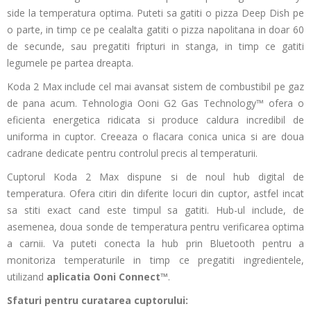
side la temperatura optima. Puteti sa gatiti o pizza Deep Dish pe
o parte, in timp ce pe cealalta gatiti o pizza napolitana in doar 60
de secunde, sau pregatiti fripturi in stanga, in timp ce gatiti
legumele pe partea dreapta.
Koda 2 Max include cel mai avansat sistem de combustibil pe gaz
de pana acum. Tehnologia Ooni G2 Gas Technology™ ofera o
eficienta energetica ridicata si produce caldura incredibil de
uniforma in cuptor. Creeaza o flacara conica unica si are doua
cadrane dedicate pentru controlul precis al temperaturii.
Cuptorul Koda 2 Max dispune si de noul hub digital de
temperatura. Ofera citiri din diferite locuri din cuptor, astfel incat
sa stiti exact cand este timpul sa gatiti. Hub-ul include, de
asemenea, doua sonde de temperatura pentru verificarea optima
a carnii. Va puteti conecta la hub prin Bluetooth pentru a
monitoriza temperaturile in timp ce pregatiti ingredientele,
utilizand
aplicatia Ooni Connect™
.
Sfaturi pentru curatarea cuptorului: