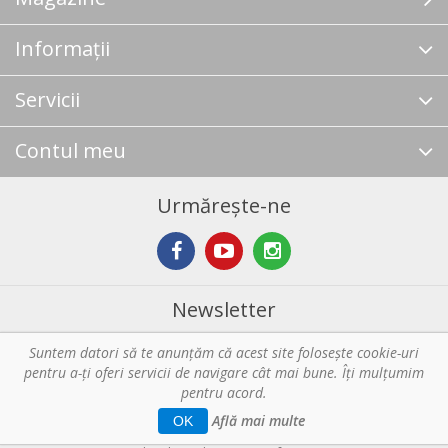
Informații
Servicii
Contul meu
Urmărește-ne
Newsletter
Suntem datori să te anunţăm că acest site foloseşte cookie-uri
Abonare
pentru a-ți oferi servicii de navigare cât mai bune. Îţi mulțumim
pentru acord.
Copyright © 2026 Horeca - Pentru profesionistii din bucatarie. Toate
Află mai multe
OK
drepturile rezervate.