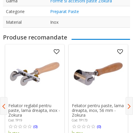
Gama
Forme si accesorii paste Zokura
Categorie
Preparat Paste
Material
Inox
Produse recomandate
Feliator reglabil pentru
Feliator pentru paste, lama
paste, lama dreapta, inox -
dreapta, inox, 56 mm -
Zokura
Zokura
Cod: TP19
Cod: TP173
(0)
(0)