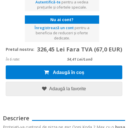
Autentifică-te
pentru a vedea
prețurile și ofertele speciale.
Nu ai cont?
Înregistrează un cont
pentru a
beneficia de reduceri și oferte
dedicate.
326,45 Lei Fara TVA
(67,0 EUR)
Pretul nostru:
În 6 rate:
54,41
Lei/lună
Adaugă în coș
Adaugă la favorite
Descriere
Protejati-va cuptorul de pizza pe gaz Ooni Koda 2 Max cu o
husa