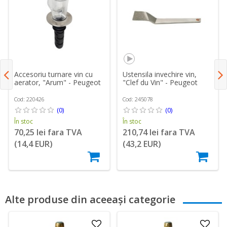
Accesoriu turnare vin cu
Ustensila invechire vin,
aerator, "Arum" - Peugeot
"Clef du Vin" - Peugeot
Cod: 220426
Cod: 245078
(0)
(0)
În stoc
În stoc
70,25 lei fara TVA
210,74 lei fara TVA
(14,4 EUR)
(43,2 EUR)
Alte produse din aceeași categorie