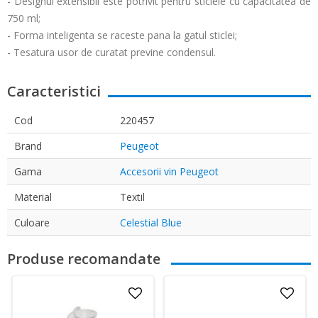
- Designul extensibil este potrivit pentru sticlele cu capacitatea de
750 ml;
- Forma inteligenta se raceste pana la gatul sticlei;
- Tesatura usor de curatat previne condensul.
Caracteristici
Cod
220457
Brand
Peugeot
Gama
Accesorii vin Peugeot
Material
Textil
Culoare
Celestial Blue
Produse recomandate