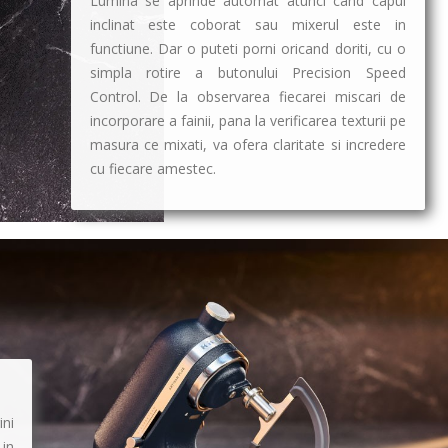
Lumina se aprinde automat atunci cand capul
inclinat este coborat sau mixerul este in
functiune. Dar o puteti porni oricand doriti, cu o
simpla rotire a butonului
Precision Speed
Control
. De la observarea fiecarei miscari de
incorporare a fainii, pana la verificarea texturii pe
masura ce mixati, va ofera claritate si incredere
cu fiecare amestec.
ini
 in