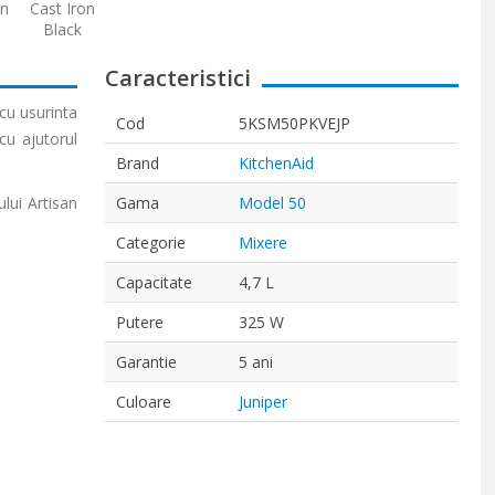
on
Cast Iron
Black
Caracteristici
 cu usurinta
Cod
5KSM50PKVEJP
cu ajutorul
Brand
KitchenAid
lui Artisan
Gama
Model 50
Categorie
Mixere
Capacitate
4,7 L
Putere
325 W
Garantie
5 ani
Culoare
Juniper