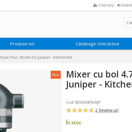
Cont nou
Autent
Produse noi
Cataloage Interactive
rtisan Plus, Model 50, Juniper - KitchenAid
Mixer cu bol 4.
Nou
Juniper - Kitch
Cod: 5KSM50PKVEJP
2 Review-uri
În stoc