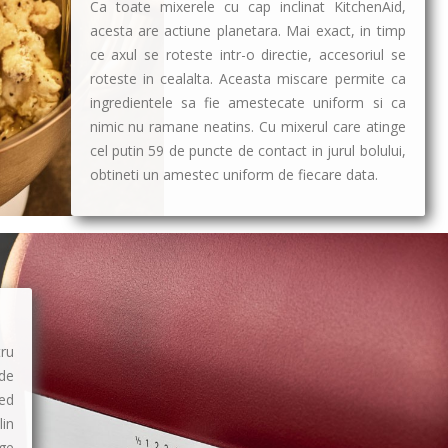
Ca toate mixerele cu cap inclinat KitchenAid,
acesta are actiune planetara. Mai exact, in timp
ce axul se roteste intr-o directie, accesoriul se
roteste in cealalta. Aceasta miscare permite ca
ingredientele sa fie amestecate uniform si ca
nimic nu ramane neatins. Cu mixerul care atinge
cel putin 59 de puncte de contact in jurul bolului,
obtineti un amestec uniform de fiecare data.
ru
de
ed
lin
nge