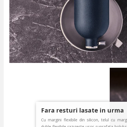
Fara resturi lasate in urma
Cu margini flexibile din silicon, telul cu marg
duble flexibile razuieste usor suprafata bolului