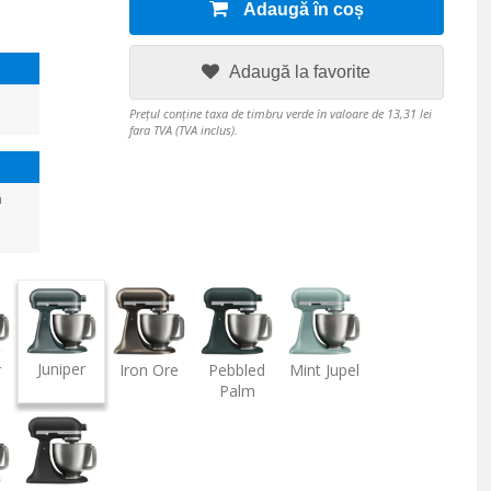
Adaugă în coș
Adaugă la favorite
Prețul conține taxa de timbru verde în valoare de 13,31 lei
fara TVA (TVA inclus).
a
Juniper
r
Iron Ore
Pebbled
Mint Jupel
Palm