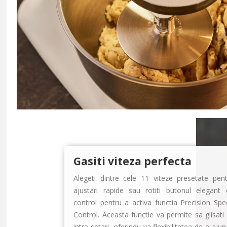
Gasiti viteza perfecta
Alegeti dintre cele 11 viteze presetate pent
ajustari rapide sau rotiti butonul elegant 
control pentru a activa functia
Precision Spe
Control
. Aceasta functie va permite sa glisati 
intre setari, oferindu-va flexibilitatea de a aju