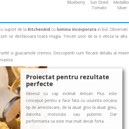
Blueberry
Sun Dried
Medalli
Tomato
Silver
u suport de la
KitchenAid
cu
lumina incorporata
in bol. Observati
 cum se desfasoara toata magia. Treceti usor de la o viteza la alta 
maruntit si guacamole cremos. Descoperiti cum fiecare detaliu al mixeru
voastra.
Proiectat pentru rezultate
perfecte
Mixerul cu cap inclinat Artisan Plus este
conceput pentru a face fata cu usurinta oricarui
tip de amestecare, de la aluat gros la aluat greu,
datorita motorului sau puternic. Dar
performanta sa este mai mult decat forta.