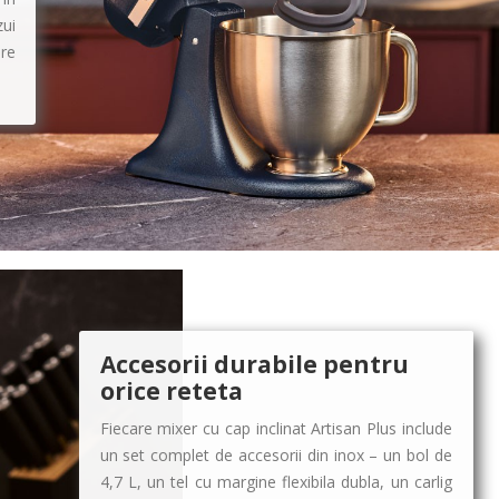
ui
re
Accesorii durabile pentru
orice reteta
Fiecare mixer cu cap inclinat Artisan Plus include
un set complet de accesorii din inox – un bol de
4,7 L, un tel cu margine flexibila dubla, un carlig