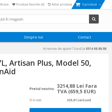
ificare
Produse favorite
(0)
Retur produse
0 produse
Despre noi
Contact
Ai nevoie de ajutor? Sună la
0314.08.88.88
7L, Artisan Plus, Model 50,
enAid
3214,88 Lei Fara
Pretul nostru:
TVA
(659,5 EUR)
În 6 rate:
535,81
Lei/lună