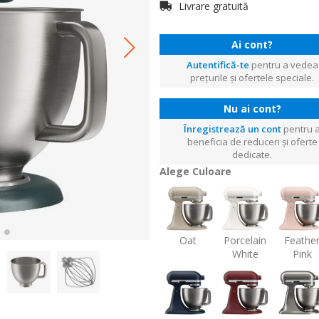
Livrare gratuită
Ai cont?
Autentifică-te
pentru a vedea
prețurile și ofertele speciale.
Nu ai cont?
Înregistrează un cont
pentru 
beneficia de reduceri și oferte
dedicate.
Alege Culoare
Oat
Porcelain
Feathe
White
Pink