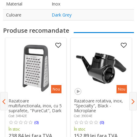
Material
Inox
Culoare
Dark Grey
Produse recomandate
Nou
Nou
Razatoare
Razatoare rotativa, inox,
multifunctionala, inox, cu 5
"Specialty", Black -
suprafete, "PureCut", Dark
Microplane
Grey - Microplane
Cod: 34942E
Cod: 39004E
(0)
(0)
În stoc
În stoc
238,84 lei fara TVA
152,89 lei fara TVA