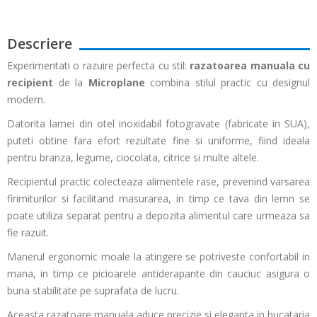
Descriere
Experimentati o razuire perfecta cu stil:
razatoarea manuala cu
recipient
de la
Microplane
combina stilul practic cu designul
modern.
Datorita lamei din otel inoxidabil fotogravate (fabricate in SUA),
puteti obtine fara efort rezultate fine si uniforme, fiind ideala
pentru branza, legume, ciocolata, citrice si multe altele.
Recipientul practic colecteaza alimentele rase, prevenind varsarea
firimiturilor si facilitand masurarea, in timp ce tava din lemn se
poate utiliza separat pentru a depozita alimentul care urmeaza sa
fie razuit.
Manerul ergonomic moale la atingere se potriveste confortabil in
mana, in timp ce picioarele antiderapante din cauciuc asigura o
buna stabilitate pe suprafata de lucru.
Aceasta razatoare manuala aduce precizie si eleganta in bucataria